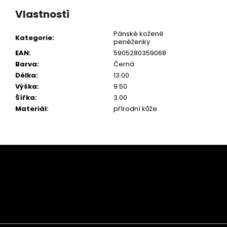
Vlastnosti
Pánské kožené
Kategorie
:
peněženky
EAN
:
5905280359068
Barva
:
Černá
Délka
:
13.00
Výška
:
9.50
Šířka
:
3.00
Materiál
:
přírodní kůže
Z
á
p
a
t
í