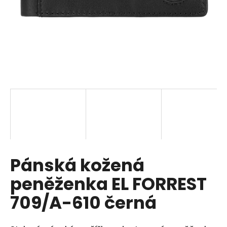
a
j
í
t
?
HLEDAT
Pánská kožená
D
o
peněženka EL FORREST
p
o
709/A-610 černá
r
u