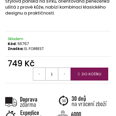
č
Stylová pánská na šířku, orientovaná peněženka
u
ušitá z pravé kůže, nabízí kombinaci klasického
j
designu a praktičnosti.
e
m
e
Skladem
Kód:
56767
Značka:
EL FORREST
749 Kč
Měrná
DO KOŠÍKU
cena: