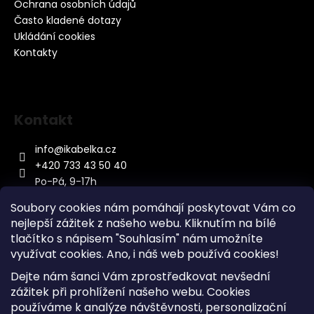
Ochrana osobních údajů
Často kladené dotazy
Ukládání cookies
Kontakty
Kontakt
info
@
ikabelka.cz
+420 733 43 50 40
Po-Pá, 9-17h
Soubory cookies nám pomáhají poskytovat Vám co
nejlepší zážitek z našeho webu. Kliknutím na bílé
tlačítko s nápisem "Souhlasím" nám umožníte
využívat cookies.
Ano, i náš web používá cookies!
Kontakt
Dejte nám šanci Vám zprostředkovat nevšední
Sitemap
zážitek při prohlížení našeho webu. Cookies
používáme k analýze návštěvnosti, personalizační
Doprava a Platba