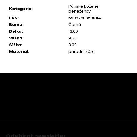
Pánské kožené
Kategorie
:
peněženky
EAN
:
5905280359044
Barva
:
Černá
Délka
:
13.00
Výška
:
9.50
Šířka
:
3.00
Materiál
:
přírodní kůže
Z
á
p
a
t
í
Odebírat newsletter