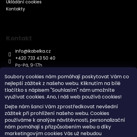
Ukládání cookies
Kontakty
Kontakt
info
@
ikabelka.cz
+420 733 43 50 40
Po-Pá, 9-17h
Soubory cookies nám pomáhají poskytovat Vám co
nejlepší zážitek z našeho webu. Kliknutím na bílé
tlačítko s nápisem "Souhlasím" nám umožníte
využívat cookies.
Ano, i náš web používá cookies!
Kontakt
Dejte nám šanci Vám zprostředkovat nevšední
Sitemap
zážitek při prohlížení našeho webu. Cookies
používáme k analýze návštěvnosti, personalizační
Doprava a Platba
nám pomáhají s přizpůsobením webu a díky
Reklamace Zboží
marketingovým cookies Vás už nebudou
Obchodní podmínky