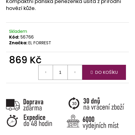
č
Kompaktní pánská peněženka ušitá z přírodní
u
hovězí kůže.
j
e
m
Skladem
e
Kód:
56766
Značka:
EL FORREST
869 Kč
Měrná
DO KOŠÍKU
cena: