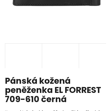
a
j
í
t
?
HLEDAT
Pánská kožená
D
o
peněženka EL FORREST
p
o
709-610 černá
r
u