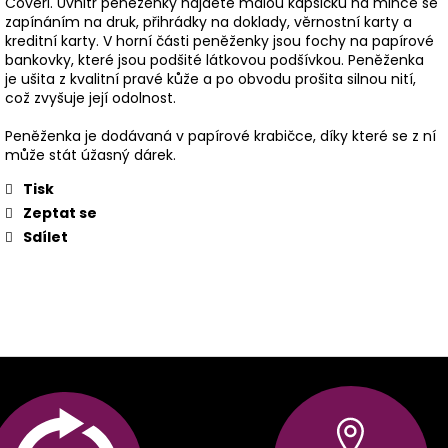
Coveri. Uvnitř peněženky najdete malou kapsičku na mince se
zapínáním na druk, přihrádky na doklady, věrnostní karty a
kreditní karty. V horní části peněženky jsou fochy na papírové
bankovky, které jsou podšité látkovou podšívkou. Peněženka
je ušita z kvalitní pravé kůže a po obvodu prošita silnou nití,
což zvyšuje její odolnost.
Peněženka je dodávaná v papírové krabičce, díky které se z ní
může stát úžasný dárek.
Tisk
Zeptat se
Sdílet