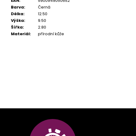
EAN
:
5900949050652
Barva
:
Černá
Délka
:
12.50
Výška
:
9.50
Šířka
:
2.80
Materiál
:
přírodní kůže