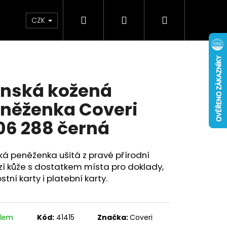
Hledat
Přihlášení
Nákupní
Doplňky
Novinky
CZK
košík
nská kožená
něženka Coveri
06 288 černá
á peněženka ušitá z pravé přírodní
í kůže s dostatkem místa pro doklady,
stní karty i platební karty.
adem
Kód:
41415
Značka:
Coveri