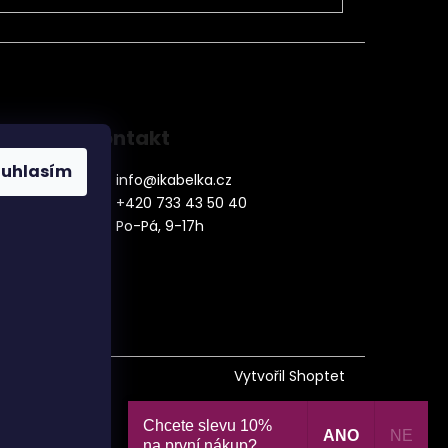
Kontakt
ouhlasím
info
@
ikabelka.cz
+420 733 43 50 40
Po-Pá, 9-17h
denní
Vytvořil Shoptet
Chcete slevu 10%
ANO
NE
na první nákup?