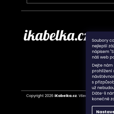
Infor
Soubory c
nejlepší zá
O nás
nápisem "S
Ochran
náš web po
Často 
Ukládá
Dejte nám 
Kontak
prohlížení
návštěvnos
s přizpůso
už nebudou
Dáte-li ná
Copyright 2026
iKabelka.cz
. Všechna práva vyh
konečně zaj
Nastave