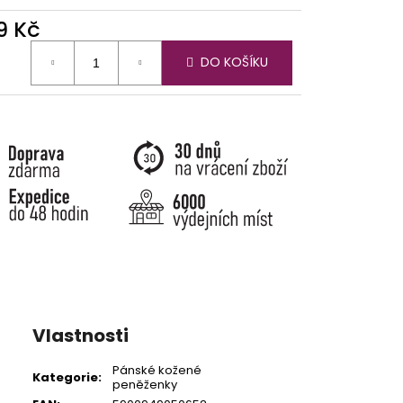
9 Kč
ná
DO KOŠÍKU
:
Vlastnosti
Pánské kožené
Kategorie
:
peněženky