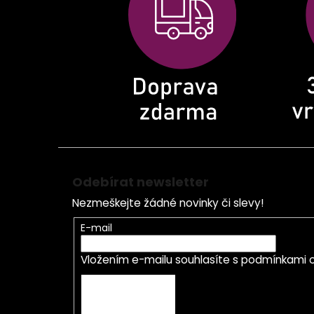
t
í
Odebírat newsletter
Nezmeškejte žádné novinky či slevy!
E-mail
Vložením e-mailu souhlasíte s
podmínkami o
PŘIHLÁSIT SE