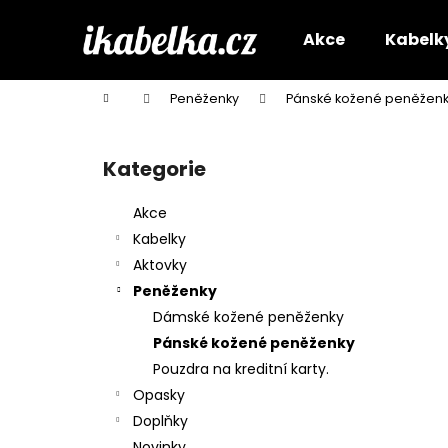
K
Přejít
na
o
Akce
Kabelk
obsah
Zpět
Zpět
š
do
do
í
Domů
Peněženky
Pánské kožené peněžen
k
obchodu
obchodu
P
o
Kategorie
Přeskočit
s
kategorie
t
Akce
r
Kabelky
a
Aktovky
n
Peněženky
n
Dámské kožené peněženky
í
Pánské kožené peněženky
p
Pouzdra na kreditní karty.
a
Opasky
n
Doplňky
e
Novinky