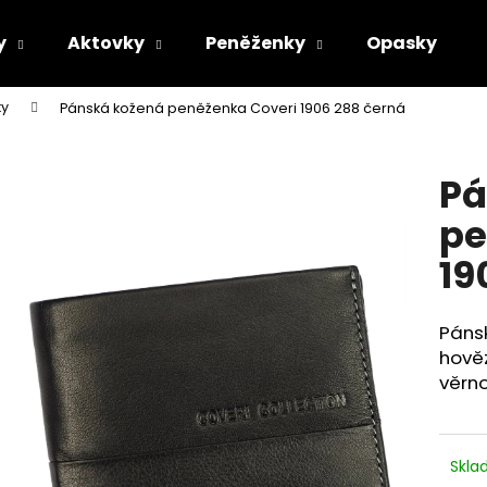
y
Aktovky
Peněženky
Opasky
ky
Pánská kožená peněženka Coveri 1906 288 černá
Co potřebujete najít?
Pá
HLEDAT
pe
19
Doporučujeme
Pánsk
hověz
věrno
Skl