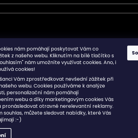
mace pro Vás
Informace pro Vás
ookies nám pomáhají poskytovat Vám co
S
žitek z našeho webu. Kliknutím na bílé tlačítko s
Sitemap
ouhlasím" nám umožníte využívat cookies.
Ano, i
a osobních údajů
Doprava a Platba
užívá cookies!
kladené dotazy
Reklamace Zboží
ní cookies
Postup vrácení zboží ve 30 
šanci Vám zprostředkovat nevšední zážitek při
lhůtě
ty
 našeho webu. Cookies používáme k analýze
Obchodní podmínky
ti, personalizační nám pomáhají
bením webu a díky marketingovým cookies Vás
 pronásledovat otravné nerelevantní reklamy.
m souhlas, můžete sledovat nabídky, které Vás
razena.
Upravit nastavení cookies
ímají :-)
ní