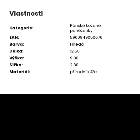
Vlastnosti
Pánské kožené
Kategorie
:
peněženky
EAN
:
5900949050676
Barva
:
Hnědá
Délka
:
12.50
Výška
:
9.80
Šířka
:
2.80
Materiál
:
přírodní kůže
Z
á
p
a
t
í