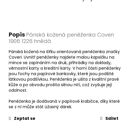
Popis
Pánská kožená peněženka Coveri
1906 1226 hnědá
Pánská kožená na šířku orientovaná peněženka značky
Coveri. Uvnitř peněženky najdete malou kapsičku na
mince se zapínáním na druk, přihrádky na doklady,
věrnostní karty a kreditní karty. V horní části peněženky
jsou fochy na papírové bankovky, které jsou podšité
látkovou podšívkou. Peněženka je ušita z kvalitní pravé
kůže a po obvodu prošita silnou nití, což zvyšuje její
odolnost.
Peněženka je dodávaná v papírové krabičce, díky které
se z ní může stát úžasný dárek.
Zeptat se
Sdílet