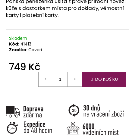
č
Pánská peněženka ušitá z pravé přírodní hovězí
u
kůže s dostatkem místa pro doklady, věrnostní
j
karty i platební karty.
e
m
e
Skladem
Kód:
41413
Značka:
Coveri
749 Kč
Měrná
DO KOŠÍKU
cena: