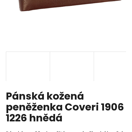
a
j
í
t
?
HLEDAT
Pánská kožená
D
o
peněženka Coveri 1906
p
o
1226 hnědá
r
u