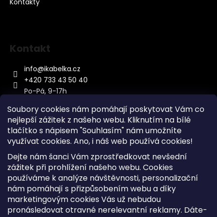
Kontakty
Kontakt
info
@
ikabelka.cz
+420 733 43 50 40
Po-Pá, 9-17h
Soubory cookies nám pomáhají poskytovat Vám co
nejlepší zážitek z našeho webu. Kliknutím na bílé
tlačítko s nápisem "Souhlasím" nám umožníte
využívat cookies.
Ano, i náš web používá cookies!
Kontakt
Dejte nám šanci Vám zprostředkovat nevšední
Sitemap
zážitek při prohlížení našeho webu. Cookies
používáme k analýze návštěvnosti, personalizační
Doprava a Platba
nám pomáhají s přizpůsobením webu a díky
Reklamace Zboží
marketingovým cookies Vás už nebudou
Obchodní podmínky
pronásledovat otravné nerelevantní reklamy. Dáte-