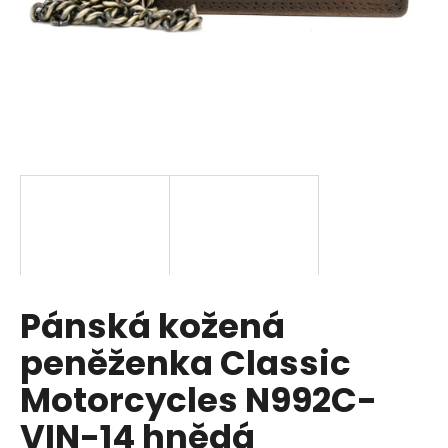
a
j
í
t
?
HLEDAT
Pánská kožená
D
o
peněženka Classic
p
o
Motorcycles N992C-
r
VIN-14 hnědá
u