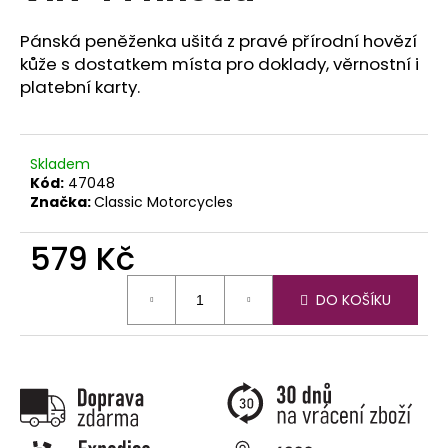
č
u
Pánská peněženka ušitá z pravé přírodní hovězí
j
kůže s dostatkem místa pro doklady, věrnostní i
e
platební karty.
m
e
Skladem
Kód:
47048
Značka:
Classic Motorcycles
579 Kč
Měrná
DO KOŠÍKU
cena: