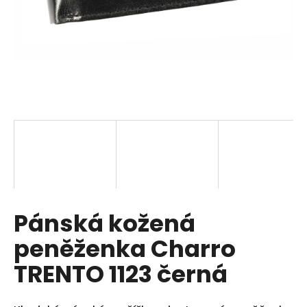
a
j
í
t
?
HLEDAT
Pánská kožená
D
o
peněženka Charro
p
o
TRENTO 1123 černá
r
u