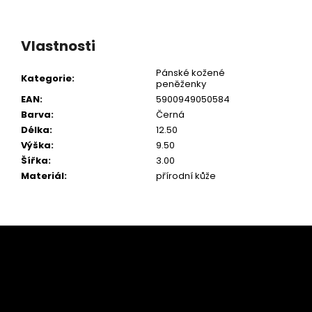
Vlastnosti
Pánské kožené
Kategorie
:
peněženky
EAN
:
5900949050584
Barva
:
Černá
Délka
:
12.50
Výška
:
9.50
Šířka
:
3.00
Materiál
:
přírodní kůže
Z
á
p
a
t