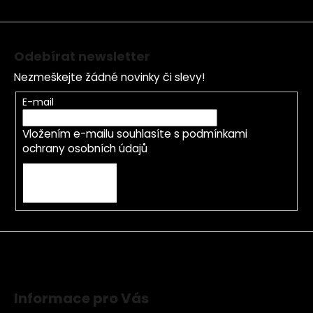
í
Odebírat newsletter
Nezmeškejte žádné novinky či slevy!
E-mail
Vložením e-mailu souhlasíte s
podmínkami
ochrany osobních údajů
PŘIHLÁSIT SE
Informace pro Vás