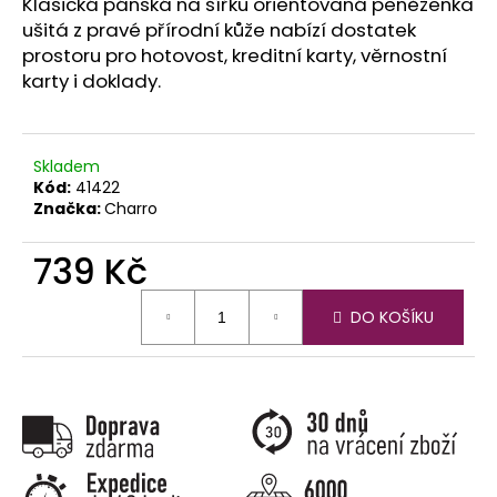
č
Klasická pánská na šířku orientovaná peněženka
u
ušitá z pravé přírodní kůže nabízí dostatek
j
prostoru pro hotovost, kreditní karty, věrnostní
e
karty i doklady.
m
e
Skladem
Kód:
41422
Značka:
Charro
739 Kč
Měrná
DO KOŠÍKU
cena: