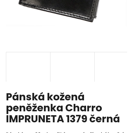
a
j
í
t
?
HLEDAT
Pánská kožená
D
o
peněženka Charro
p
o
IMPRUNETA 1379 černá
r
u