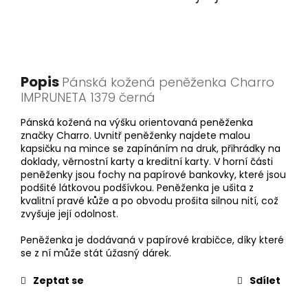
Popis
Pánská kožená peněženka Charro
IMPRUNETA 1379 černá
Pánská kožená na výšku orientovaná peněženka
značky Charro. Uvnitř peněženky najdete malou
kapsičku na mince se zapínáním na druk, přihrádky na
doklady, věrnostní karty a kreditní karty. V horní části
peněženky jsou fochy na papírové bankovky, které jsou
podšité látkovou podšívkou. Peněženka je ušita z
kvalitní pravé kůže a po obvodu prošita silnou nití, což
zvyšuje její odolnost.
Peněženka je dodávaná v papírové krabičce, díky které
se z ní může stát úžasný dárek.
Zeptat se
Sdílet