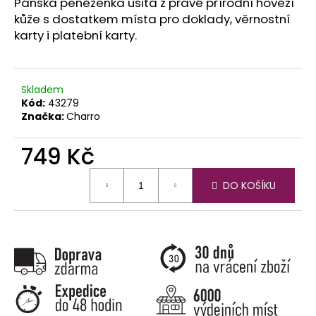
č
Pánská peněženka ušitá z pravé přírodní hovězí
u
kůže s dostatkem místa pro doklady, věrnostní
j
karty i platební karty.
e
m
e
Skladem
Kód:
43279
Značka:
Charro
749 Kč
Měrná
DO KOŠÍKU
cena: