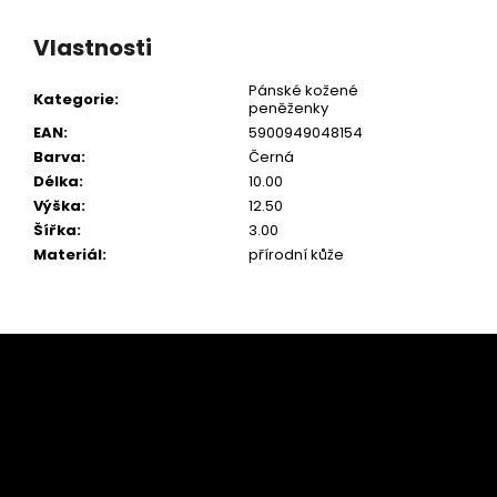
Vlastnosti
Pánské kožené
Kategorie
:
peněženky
EAN
:
5900949048154
Barva
:
Černá
Délka
:
10.00
Výška
:
12.50
Šířka
:
3.00
Materiál
:
přírodní kůže
Z
á
p
a
t
í