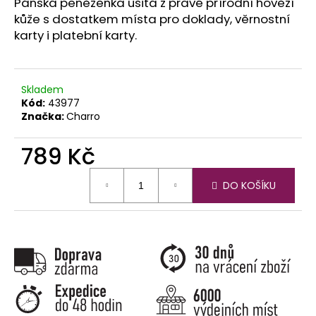
č
Pánská peněženka ušitá z pravé přírodní hovězí
u
kůže s dostatkem místa pro doklady, věrnostní
j
karty i platební karty.
e
m
e
Skladem
Kód:
43977
Značka:
Charro
789 Kč
Měrná
DO KOŠÍKU
cena: