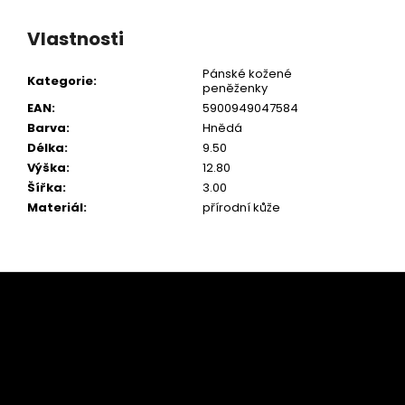
Vlastnosti
Pánské kožené
Kategorie
:
peněženky
EAN
:
5900949047584
Barva
:
Hnědá
Délka
:
9.50
Výška
:
12.80
Šířka
:
3.00
Materiál
:
přírodní kůže
Z
á
p
a
t
í