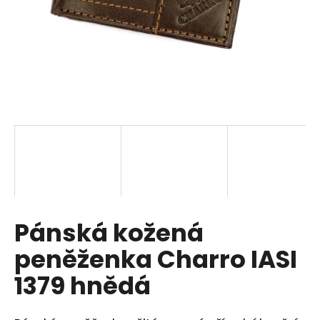
a
j
í
t
?
HLEDAT
Pánská kožená
D
o
peněženka Charro IASI
p
o
1379 hnědá
r
u