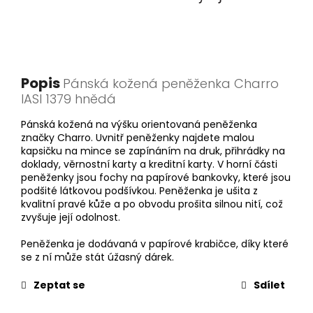
Popis
Pánská kožená peněženka Charro
IASI 1379 hnědá
Pánská kožená na výšku orientovaná peněženka
značky Charro. Uvnitř peněženky najdete malou
kapsičku na mince se zapínáním na druk, přihrádky na
doklady, věrnostní karty a kreditní karty. V horní části
peněženky jsou fochy na papírové bankovky, které jsou
podšité látkovou podšívkou. Peněženka je ušita z
kvalitní pravé kůže a po obvodu prošita silnou nití, což
zvyšuje její odolnost.
Peněženka je dodávaná v papírové krabičce, díky které
se z ní může stát úžasný dárek.
Zeptat se
Sdílet