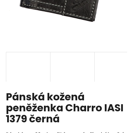
a
j
í
t
?
HLEDAT
Pánská kožená
D
o
peněženka Charro IASI
p
o
1379 černá
r
u