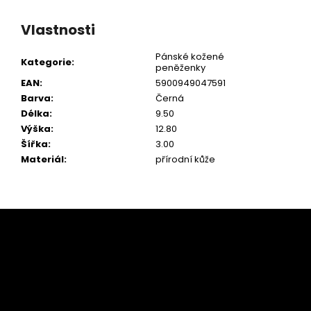
Vlastnosti
Pánské kožené
Kategorie
:
peněženky
EAN
:
5900949047591
Barva
:
Černá
Délka
:
9.50
Výška
:
12.80
Šířka
:
3.00
Materiál
:
přírodní kůže
Z
á
p
a
t
í