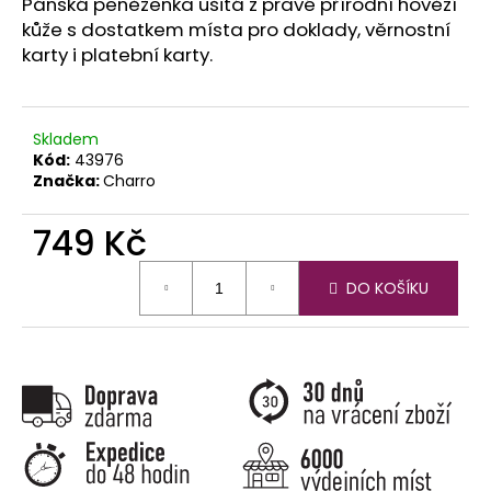
č
Pánská peněženka ušitá z pravé přírodní hovězí
u
kůže s dostatkem místa pro doklady, věrnostní
j
karty i platební karty.
e
m
e
Skladem
Kód:
43976
Značka:
Charro
749 Kč
Měrná
DO KOŠÍKU
cena: