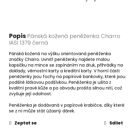
Popis
Pánská kožená peněženka Charro
IASI 1379 černá
Pánská kožená na výšku orientovaná peněženka
značky Charro. Uvnitř peněženky najdete malou
kapsičku na mince se zapínáním na druk, přihrádky na
doklady, věrnostní karty a kreditní karty. V horní části
peněženky jsou fochy na papírové bankovky, které jsou
podšité látkovou podšívkou. Peněženka je ušita z
kvalitní pravé kůže a po obvodu prošita silnou nití, což
zvyšuje její odolnost.
Peněženka je dodávaná v papírové krabičce, díky které
se z ní může stát úžasný dárek.
Zeptat se
Sdílet