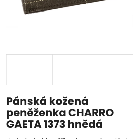
a
j
í
t
?
HLEDAT
Pánská kožená
D
o
peněženka CHARRO
p
o
GAETA 1373 hnědá
r
u