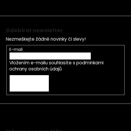
t
í
Odebírat newsletter
Nezmeškejte žádné novinky či slevy!
E-mail
Vložením e-mailu souhlasíte s
podmínkami
ochrany osobních údajů
PŘIHLÁSIT SE