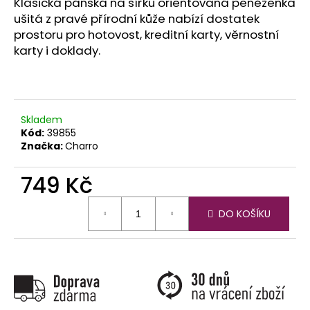
č
Klasická pánská na šířku orientovaná peněženka
u
ušitá z pravé přírodní kůže nabízí dostatek
j
prostoru pro hotovost, kreditní karty, věrnostní
e
karty i doklady.
m
e
Skladem
Kód:
39855
Značka:
Charro
749 Kč
Měrná
DO KOŠÍKU
cena: