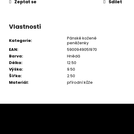
Zeptat se
Sdílet
Vlastnosti
Pánské kožené
Kategorie
:
peněženky
EAN
:
5900949051970
Barva
:
Hnědá
Délka
:
12.50
Výška
:
9.50
Šířka
:
2.50
Materiál
:
přírodní kůže
Z
á
p
a