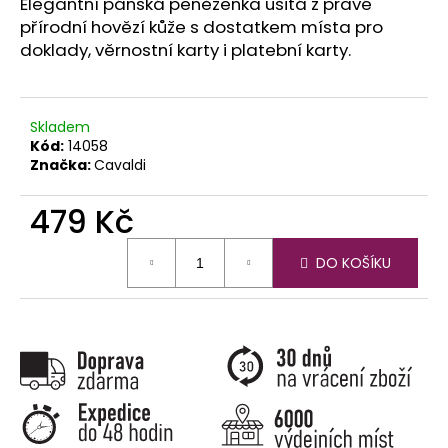
č
Elegantní pánská peněženka ušitá z pravé
u
přírodní hovězí kůže s dostatkem místa pro
j
doklady, věrnostní karty i platební karty.
e
m
e
Skladem
Kód:
14058
Značka:
Cavaldi
479 Kč
Měrná
DO KOŠÍKU
cena: