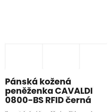
a
j
í
t
?
HLEDAT
Pánská kožená
D
o
peněženka CAVALDI
p
o
0800-BS RFID černá
r
u