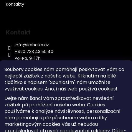
Kontakty
Kontakt
info
@
ikabelka.cz
+420 733 43 50 40
Po-Pá, 9-17h
Soubory cookies nám pomáhají poskytovat Vám co
nejlepší zážitek z našeho webu. Kliknutím na bílé
tlačítko s nápisem "Souhlasím" nám umožníte
využívat cookies.
Ano, i náš web používá cookies!
Kontakt
Dejte nám šanci Vám zprostředkovat nevšední
Sitemap
zážitek při prohlížení našeho webu. Cookies
používáme k analýze návštěvnosti, personalizační
Doprava a Platba
nám pomáhají s přizpůsobením webu a díky
Reklamace Zboží
marketingovým cookies Vás už nebudou
Obchodní podmínky
pronásledovat otravné nerelevantní reklamy. Dáte-