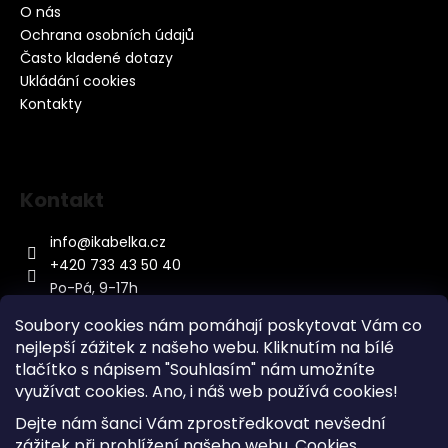
O nás
Ochrana osobních údajů
Často kladené dotazy
Ukládání cookies
Kontakty
Kontakt
info
@
ikabelka.cz
+420 733 43 50 40
Po-Pá, 9-17h
Soubory cookies nám pomáhají poskytovat Vám co
nejlepší zážitek z našeho webu. Kliknutím na bílé
tlačítko s nápisem "Souhlasím" nám umožníte
využívat cookies.
Ano, i náš web používá cookies!
Kontakt
Dejte nám šanci Vám zprostředkovat nevšední
Sitemap
zážitek při prohlížení našeho webu. Cookies