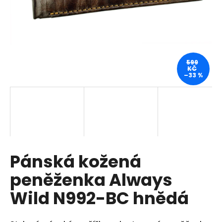
a
j
í
t
?
599
KČ
–33 %
HLEDAT
Pánská kožená
D
o
peněženka Always
p
o
Wild N992-BC hnědá
r
u