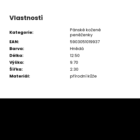
Vlastnosti
Pánské kožené
Kategorie
:
peněženky
EAN
:
5903051019937
Barva
:
Hnědá
Délka
:
12.50
Výška
:
9.70
Šířka
:
2.30
Materiál
:
přírodní kůže
Z
á
p
a
t