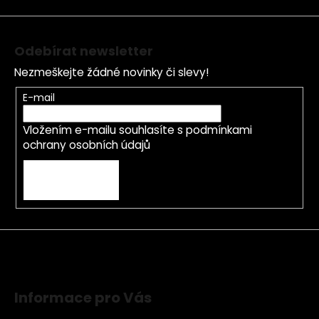
í
Odebírat newsletter
Nezmeškejte žádné novinky či slevy!
E-mail
Vložením e-mailu souhlasíte s
podmínkami
ochrany osobních údajů
PŘIHLÁSIT SE
Informace pro Vás