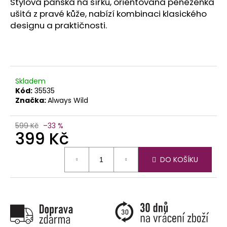
č
Stylová pánská na šířku, orientovaná peněženka
u
ušitá z pravé kůže, nabízí kombinaci klasického
j
designu a praktičnosti.
e
m
e
Skladem
Kód:
35535
Značka:
Always Wild
599 Kč
–33 %
399 Kč
Měrná
DO KOŠÍKU
cena: