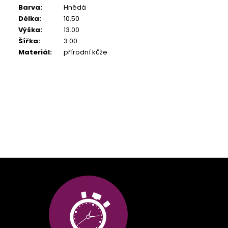
Barva
:
Hnědá
Délka
:
10.50
Výška
:
13.00
Šířka
:
3.00
Materiál
:
přírodní kůže