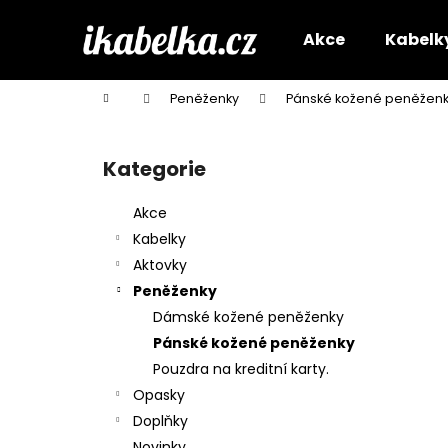
K
Přejít
na
o
Akce
Kabelk
obsah
Zpět
Zpět
š
do
do
í
Domů
Peněženky
Pánské kožené peněžen
k
obchodu
obchodu
P
o
Kategorie
Přeskočit
s
kategorie
t
Akce
r
Kabelky
a
Aktovky
n
Peněženky
n
Dámské kožené peněženky
í
Pánské kožené peněženky
p
Pouzdra na kreditní karty.
a
Opasky
n
Doplňky
e
Novinky