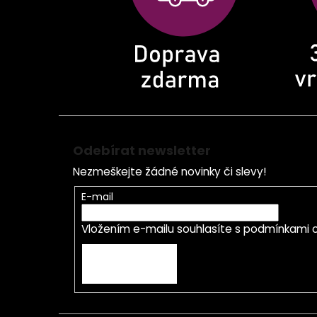
í
Odebírat newsletter
Nezmeškejte žádné novinky či slevy!
E-mail
Vložením e-mailu souhlasíte s
podmínkami o
PŘIHLÁSIT SE