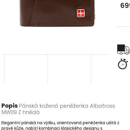
69
Měr
cena
Popis
Pánská kožená peněženka Albatross
MW09 Z hnědá
Elegantní pánská na výšku, orientovaná peněženka ušitá z
pravé kůže, nabízí kombinaci klasického designu s