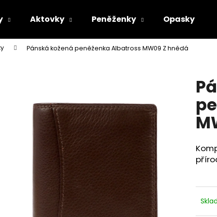
y
Aktovky
Peněženky
Opasky
ky
Pánská kožená peněženka Albatross MW09 Z hnědá
Co potřebujete najít?
Pá
HLEDAT
pe
MW
Doporučujeme
Komp
příro
Skl