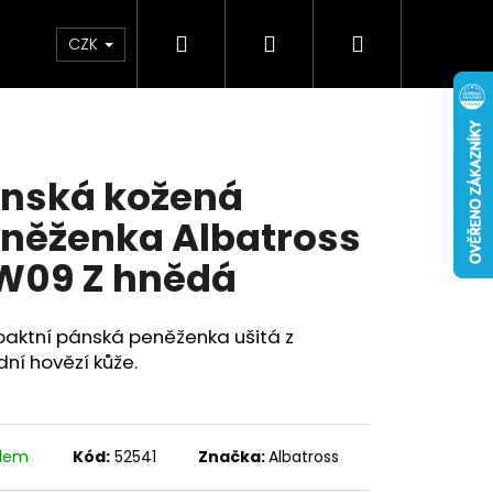
Hledat
Přihlášení
Nákupní
Doplňky
Novinky
CZK
košík
nská kožená
něženka Albatross
09 Z hnědá
aktní pánská peněženka ušitá z
dní hovězí kůže.
adem
Kód:
52541
Značka:
Albatross