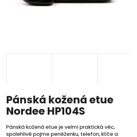
a
j
í
t
?
HLEDAT
Pánská kožená etue
D
o
Nordee HP104S
p
o
r
Pánská kožená etue je velmi praktická věc,
u
spolehlivě pojme peněženku, telefon, klíče a