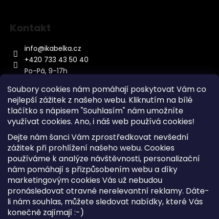
Kontakt
info
@
ikabelka.cz
+420 733 43 50 40
Po-Pá, 9-17h
Soubory cookies nám pomáhají poskytovat Vám co
nejlepší zážitek z našeho webu. Kliknutím na bílé
tlačítko s nápisem "Souhlasím" nám umožníte
využívat cookies.
Ano, i náš web používá cookies!
Kontakt
Dejte nám šanci Vám zprostředkovat nevšední
Sitemap
zážitek při prohlížení našeho webu. Cookies
používáme k analýze návštěvnosti, personalizační
Doprava a Platba
nám pomáhají s přizpůsobením webu a díky
Reklamace Zboží
marketingovým cookies Vás už nebudou
Obchodní podmínky
pronásledovat otravné nerelevantní reklamy. Dáte-
li nám souhlas, můžete sledovat nabídky, které Vás
konečně zajímají :-)