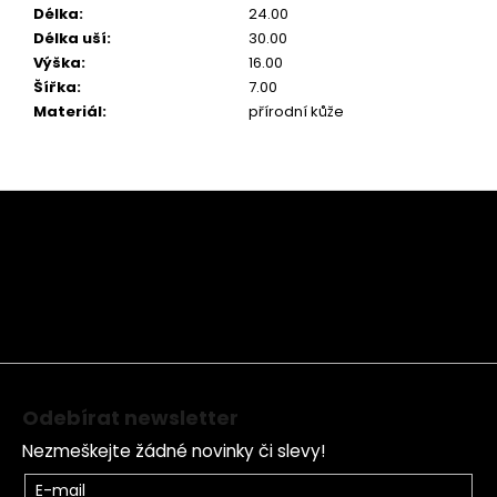
Délka
:
24.00
Délka uší
:
30.00
Výška
:
16.00
Šířka
:
7.00
Materiál
:
přírodní kůže
Z
á
p
a
t
í
Odebírat newsletter
Nezmeškejte žádné novinky či slevy!
E-mail