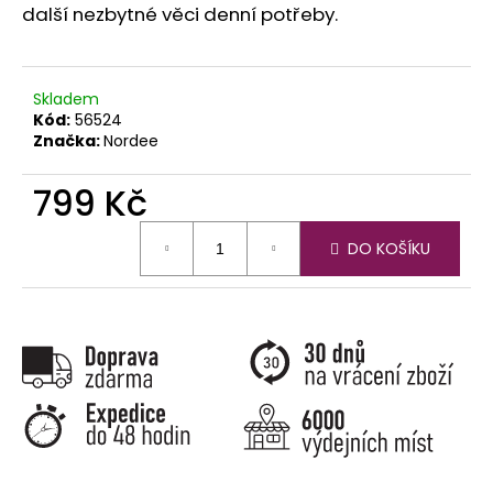
č
další nezbytné věci denní potřeby.
u
j
e
m
Skladem
e
Kód:
56524
Značka:
Nordee
799 Kč
Měrná
DO KOŠÍKU
cena: