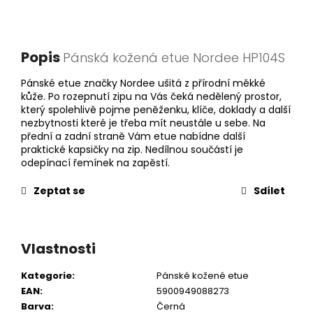
Popis
Pánská kožená etue Nordee HP104S
Pánské etue značky Nordee ušitá z přírodní měkké
kůže. Po rozepnutí zipu na Vás čeká nedělený prostor,
který spolehlivě pojme peněženku, klíče, doklady a další
nezbytnosti které je třeba mít neustále u sebe. Na
přední a zadní straně Vám etue nabídne další
praktické kapsičky na zip. Nedílnou součástí je
odepínací řemínek na zapěstí.
Zeptat se
Sdílet
Vlastnosti
Kategorie
:
Pánské kožené etue
EAN
:
5900949088273
Barva
:
Černá