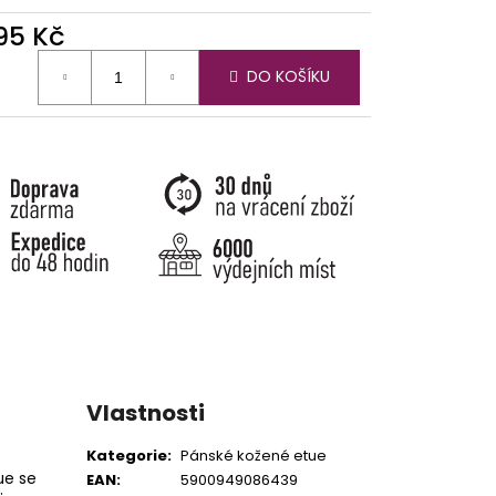
295 Kč
ná
DO KOŠÍKU
:
Vlastnosti
Kategorie
:
Pánské kožené etue
ue se
EAN
:
5900949086439