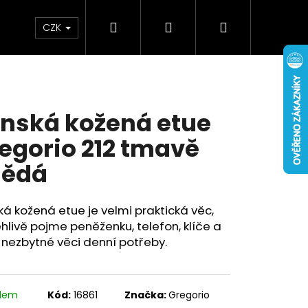
Hledat
Přihlášení
Nákupní
Doplňky
Novinky
CZK
košík
nská kožená etue
egorio 212 tmavě
nědá
á kožená etue je velmi praktická věc,
hlivě pojme peněženku, telefon, klíče a
 nezbytné věci denní potřeby.
adem
Kód:
16861
Značka:
Gregorio