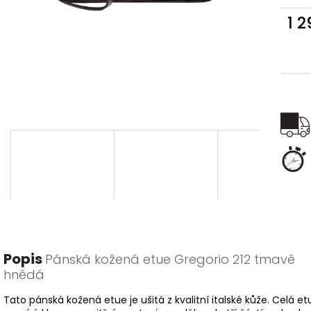
1 
Měr
cena
Popis
Pánská kožená etue Gregorio 212 tmavě
hnědá
Tato pánská kožená etue je ušitá z kvalitní italské kůže. Celá et