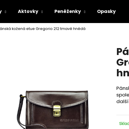
y
Aktovky
Peněženky
Opasky
ánská kožená etue Gregorio 212 tmavě hnědá
Co potřebujete najít?
Pá
HLEDAT
Gr
h
Doporučujeme
Pánsk
spole
další
Skl