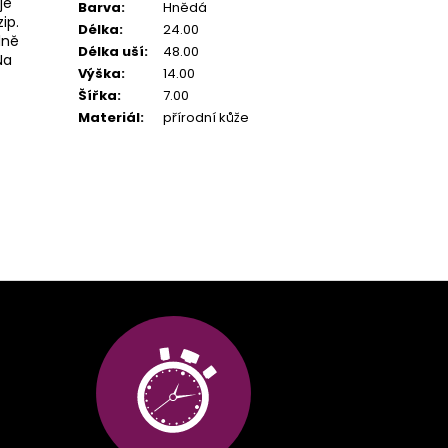
je
Barva
:
Hnědá
ip.
Délka
:
24.00
lně
Délka uší
:
48.00
Na
Výška
:
14.00
Šířka
:
7.00
Materiál
:
přírodní kůže