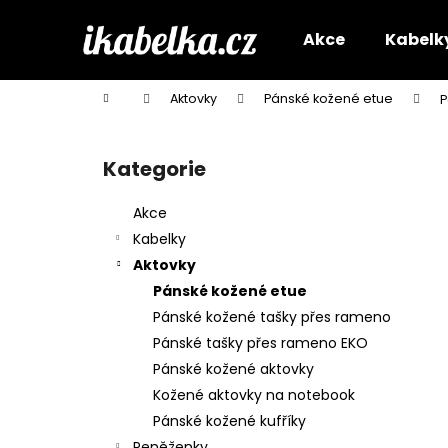
K
Přejít
na
o
Akce
Kabelk
obsah
Zpět
Zpět
š
do
do
í
Domů
Aktovky
Pánské kožené etue
P
k
obchodu
obchodu
P
o
Kategorie
Přeskočit
s
kategorie
t
Akce
r
Kabelky
a
Aktovky
n
Pánské kožené etue
n
Pánské kožené tašky přes rameno
í
Pánské tašky přes rameno EKO
p
Pánské kožené aktovky
a
Kožené aktovky na notebook
n
Pánské kožené kufříky
e
Peněženky