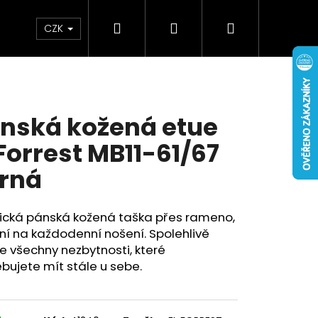
Hledat
Přihlášení
Nákupní
Doplňky
Novinky
CZK
košík
nská kožená etue
 Forrest MB11-61/67
rná
tická pánská kožená taška přes rameno,
ní na každodenní nošení. Spolehlivě
 všechny nezbytnosti, které
bujete mít stále u sebe.