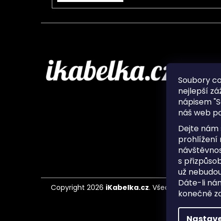
Infor
Soubory c
nejlepší zá
O nás
nápisem "S
Ochran
náš web po
Často 
Ukládá
Dejte nám 
Kontak
prohlížení
návštěvnos
s přizpůso
už nebudou
Dáte-li ná
Copyright 2026
iKabelka.cz
. Všechna práva vyh
konečně zaj
Nastave