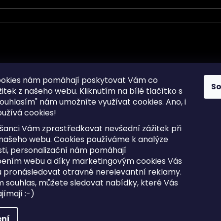
mace pro Vás
Informace pro Vás
ookies nám pomáhají poskytovat Vám co
S
žitek z našeho webu. Kliknutím na bílé tlačítko s
Sitemap
ouhlasím" nám umožníte využívat cookies.
Ano, i
a osobních údajů
Doprava a Platba
užívá cookies!
kladené dotazy
Reklamace Zboží
ní cookies
Postup vrácení zboží ve 30 
šanci Vám zprostředkovat nevšední zážitek při
lhůtě
ty
 našeho webu. Cookies používáme k analýze
Obchodní podmínky
ti, personalizační nám pomáhají
bením webu a díky marketingovým cookies Vás
 pronásledovat otravné nerelevantní reklamy.
m souhlas, můžete sledovat nabídky, které Vás
razena.
Upravit nastavení cookies
ímají :-)
ní