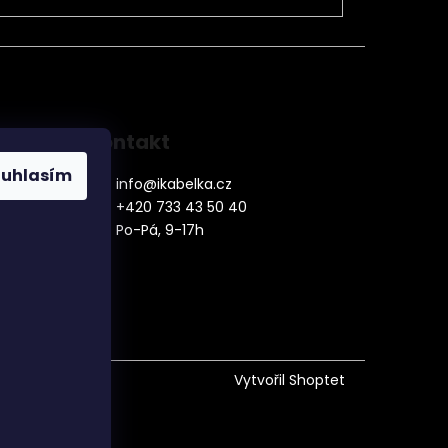
Kontakt
ouhlasím
info
@
ikabelka.cz
+420 733 43 50 40
Po-Pá, 9-17h
denní
Vytvořil Shoptet