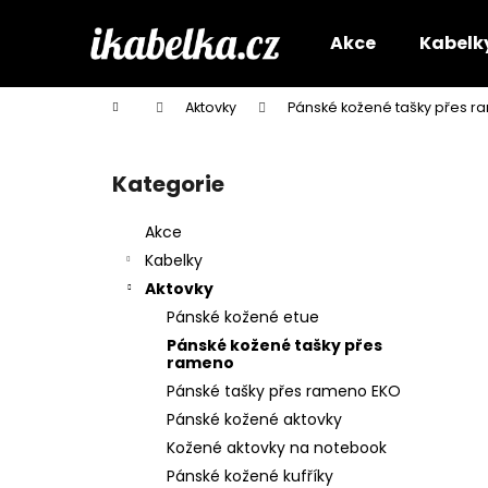
K
Přejít
na
o
Akce
Kabelk
obsah
Zpět
Zpět
š
do
do
í
Domů
Aktovky
Pánské kožené tašky přes 
k
obchodu
obchodu
P
o
Kategorie
Přeskočit
s
kategorie
t
Akce
r
Kabelky
a
Aktovky
n
Pánské kožené etue
n
Pánské kožené tašky přes
í
rameno
p
Pánské tašky přes rameno EKO
a
Pánské kožené aktovky
n
Kožené aktovky na notebook
e
Pánské kožené kufříky