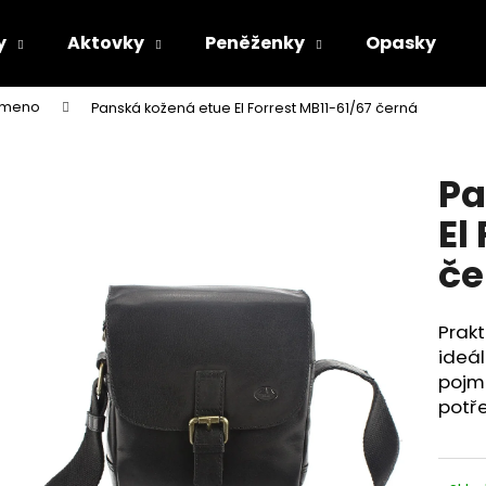
y
Aktovky
Peněženky
Opasky
rameno
Panská kožená etue El Forrest MB11-61/67 černá
Co potřebujete najít?
Pa
HLEDAT
El
če
Doporučujeme
Prak
ideál
pojme
potře