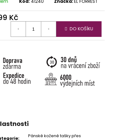
adem
Kód:
41240
Značka:
EL FORREST
799 Kč
ná
DO KOŠÍKU
:
lastnosti
Pánské kožené tašky přes
ategorie
: