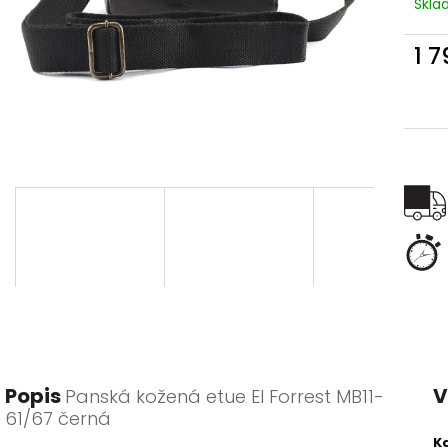
Skl
1 
Měr
cena
Popis
V
Panská kožená etue El Forrest MB11-
61/67 černá
K