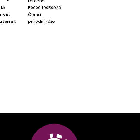
rameno
AN
:
5900949050928
arva
:
Černá
ateriál
:
přírodní kůže