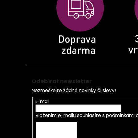
a
t
í
Odebírat newsletter
Nezmeškejte žádné novinky či slevy!
E-mail
Vložením e-mailu souhlasíte s
podmínkami o
PŘIHLÁSIT SE