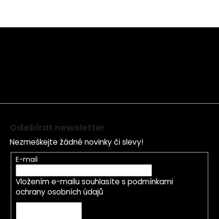
Z
á
p
a
t
í
Odebírat newsletter
Nezmeškejte žádné novinky či slevy!
E-mail
Vložením e-mailu souhlasíte s
podmínkami
ochrany osobních údajů
PŘIHLÁSIT SE