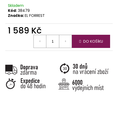
č
u
Skladem
Kód:
38479
j
Značka:
EL FORREST
e
m
1 589 Kč
e
Měrná
DO KOŠÍKU
cena: