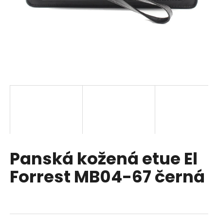
a
j
í
t
?
HLEDAT
Panská kožená etue El
D
o
Forrest MB04-67 černá
p
o
r
u