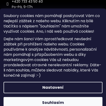
+420 733 43 50 40
Po-Pá, 9-17h
Soubory cookies nám pomáhají poskytovat Vám co
nejlepší zážitek z našeho webu. Kliknutím na bílé
tlačítko s nápisem "Souhlasím" nám umožníte
využívat cookies.
Ano, i náš web používá cookies!
Kontakt
Dejte nám šanci Vám zprostředkovat nevšední
Sitemap
zážitek při prohlížení našeho webu. Cookies
používáme k analýze návštěvnosti, personalizační
Doprava a Platba
nám pomáhají s přizpůsobením webu a díky
Reklamace Zboží
marketingovým cookies Vás už nebudou
Obchodní podmínky
pronásledovat otravné nerelevantní reklamy. Dáte-
li nám souhlas, můžete sledovat nabídky, které Vás
konečně zajímají :-)
Vytvořil Shoptet
Copyright 2026
iKabelka.cz
. Všechna práva vyhrazena.
Nastavení
Upravit nastavení cookies
Souhlasím