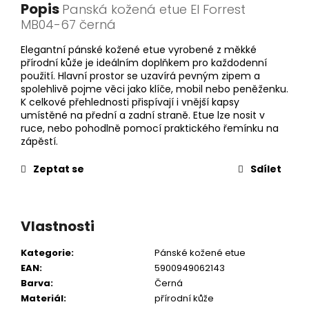
Popis
Panská kožená etue El Forrest
MB04-67 černá
Elegantní pánské kožené etue vyrobené z měkké
přírodní kůže je ideálním doplňkem pro každodenní
použití. Hlavní prostor se uzavírá pevným zipem a
spolehlivě pojme věci jako klíče, mobil nebo peněženku.
K celkové přehlednosti přispívají i vnější kapsy
umístěné na přední a zadní straně. Etue lze nosit v
ruce, nebo pohodlně pomocí praktického řemínku na
zápěstí.
Zeptat se
Sdílet
Vlastnosti
Kategorie
:
Pánské kožené etue
EAN
:
5900949062143
Barva
:
Černá
Materiál
:
přírodní kůže