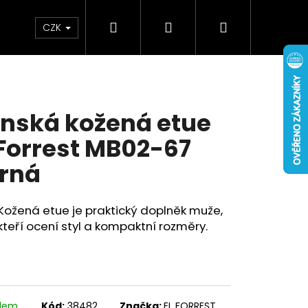
Hledat
Přihlášení
Nákupní
Doplňky
Novinky
CZK
košík
nská kožená etue
 Forrest MB02-67
rná
Kožená etue je praktický doplněk muže,
kteří ocení styl a kompaktní rozměry.
adem
Kód:
38482
Značka:
EL FORREST