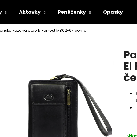
y
Aktovky
Peněženky
Opasky
anská kožená etue El Forrest MB02-67 černá
Co potřebujete najít?
Pa
HLEDAT
El
če
Doporučujeme
Skl