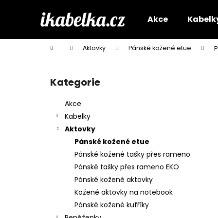
K
Přejít
na
o
Akce
Kabelk
obsah
Zpět
Zpět
š
do
do
í
Domů
Aktovky
Pánské kožené etue
P
k
obchodu
obchodu
P
o
Kategorie
Přeskočit
s
kategorie
t
Akce
r
Kabelky
a
Aktovky
n
Pánské kožené etue
n
Pánské kožené tašky přes rameno
í
Pánské tašky přes rameno EKO
p
Pánské kožené aktovky
a
Kožené aktovky na notebook
n
Pánské kožené kufříky
e
Peněženky