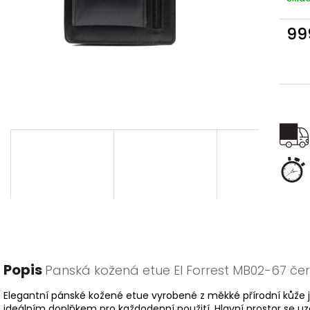
99
Měr
cena
Popis
Panská kožená etue El Forrest MB02-67 če
Elegantní pánské kožené etue vyrobené z měkké přírodní kůže 
ideálním doplňkem pro každodenní použití. Hlavní prostor se uz