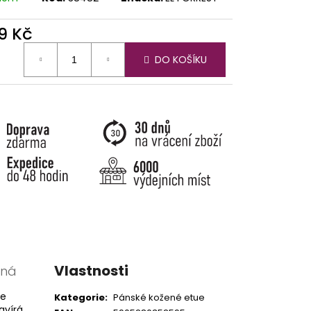
9 Kč
ná
DO KOŠÍKU
:
Vlastnosti
rná
je
Kategorie
:
Pánské kožené etue
avírá