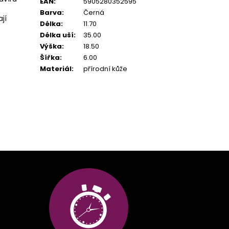
EAN
:
5905280352595
Barva
:
Černá
jí
Délka
:
11.70
Délka uší
:
35.00
Výška
:
18.50
Šířka
:
6.00
Materiál
:
přírodní kůže