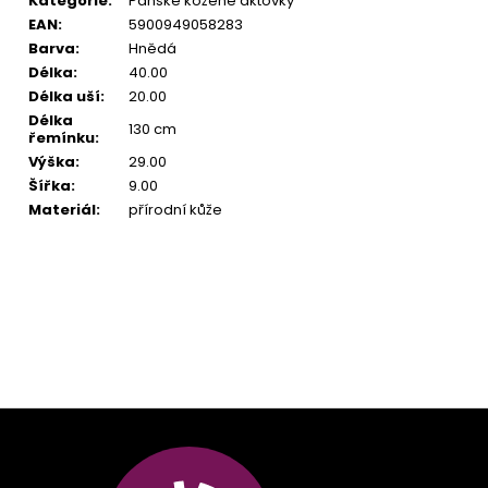
Kategorie
:
Pánské kožené aktovky
EAN
:
5900949058283
Barva
:
Hnědá
Délka
:
40.00
Délka uší
:
20.00
Délka
130 cm
řemínku
:
Výška
:
29.00
Šířka
:
9.00
Materiál
:
přírodní kůže