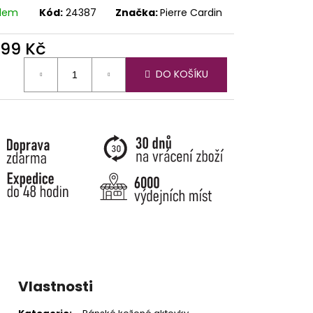
adem
Kód:
24387
Značka:
Pierre Cardin
999 Kč
ná
DO KOŠÍKU
:
Vlastnosti