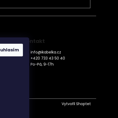
Kontakt
ouhlasím
info
@
ikabelka.cz
+420 733 43 50 40
Po-Pá, 9-17h
denní
Vytvořil Shoptet