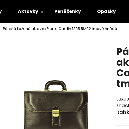
y
Aktovky
Peněženky
Opasky
Pánská kožená aktovka Pierre Cardin 1205 RM02 tmavě hnědá
Co potřebujete najít?
Pá
HLEDAT
ak
Ca
Doporučujeme
tm
Luxus
značk
itals