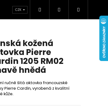
Hledat
Přihlášení
Nákupní
Doplňky
Novinky
CZK
košík
nská kožená
tovka Pierre
rdin 1205 RM02
avě hnědá
ní ručně šitá aktovka francouzské
y Pierre Cardin, vyrobená z kvalitní
ké kůže.