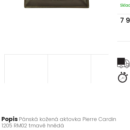
Skl
7 
Měr
cena
Popis
Pánská kožená aktovka Pierre Cardin
1205 RM02 tmavě hnědá