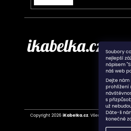
Infor
Soubory c
nejlepší zá
O nás
nápisem "S
Ochran
náš web po
Často 
Ukládá
Dejte nám 
Kontak
prohlížení
návštěvnos
s přizpůso
už nebudou
Dáte-li ná
Copyright 2026
iKabelka.cz
. Všechna práva vyh
konečně zaj