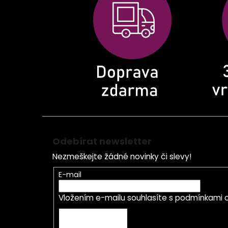
a
t
í
Odebírat newsletter
Nezmeškejte žádné novinky či slevy!
E-mail
Vložením e-mailu souhlasíte s
podmínkami o
PŘIHLÁSIT SE