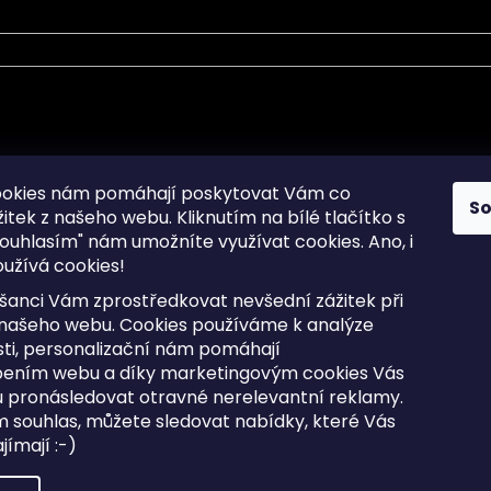
mace pro Vás
Informace pro Vás
ookies nám pomáhají poskytovat Vám co
S
žitek z našeho webu. Kliknutím na bílé tlačítko s
Sitemap
ouhlasím" nám umožníte využívat cookies.
Ano, i
a osobních údajů
Doprava a Platba
užívá cookies!
kladené dotazy
Reklamace Zboží
ní cookies
Postup vrácení zboží ve 30 
šanci Vám zprostředkovat nevšední zážitek při
lhůtě
ty
 našeho webu. Cookies používáme k analýze
Obchodní podmínky
ti, personalizační nám pomáhají
bením webu a díky marketingovým cookies Vás
 pronásledovat otravné nerelevantní reklamy.
m souhlas, můžete sledovat nabídky, které Vás
razena.
Upravit nastavení cookies
ímají :-)