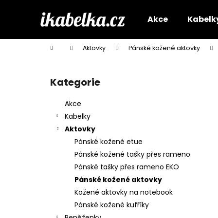
K
Přejít
na
o
Akce
Kabelk
obsah
Zpět
Zpět
š
do
do
í
Domů
Aktovky
Pánské kožené aktovky
k
obchodu
obchodu
P
o
Kategorie
Přeskočit
s
kategorie
t
Akce
r
Kabelky
a
Aktovky
n
Pánské kožené etue
n
Pánské kožené tašky přes rameno
í
Pánské tašky přes rameno EKO
p
Pánské kožené aktovky
a
Kožené aktovky na notebook
n
Pánské kožené kufříky
e
Peněženky