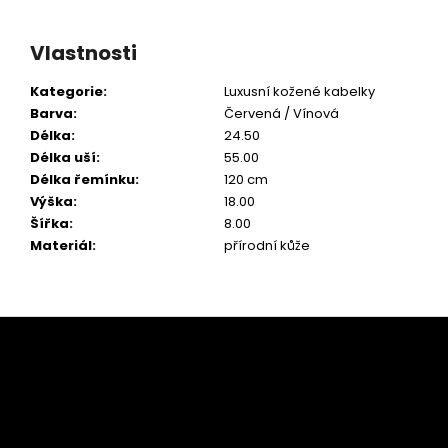
Vlastnosti
Kategorie
:
Luxusní kožené kabelky
Barva
:
Červená / Vínová
Délka
:
24.50
Délka uší
:
55.00
Délka řemínku
:
120 cm
Výška
:
18.00
Šířka
:
8.00
Materiál
:
přírodní kůže
Z
á
p
a
t