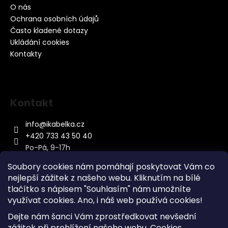
O nás
Ochrana osobních údajů
Často kladené dotazy
Ukládání cookies
Kontakty
Kontakt
info
@
ikabelka.cz
+420 733 43 50 40
Po-Pá, 9-17h
Soubory cookies nám pomáhají poskytovat Vám co
nejlepší zážitek z našeho webu. Kliknutím na bílé
tlačítko s nápisem "Souhlasím" nám umožníte
využívat cookies.
Ano, i náš web používá cookies!
Kontakt
Dejte nám šanci Vám zprostředkovat nevšední
Sitemap
zážitek při prohlížení našeho webu. Cookies