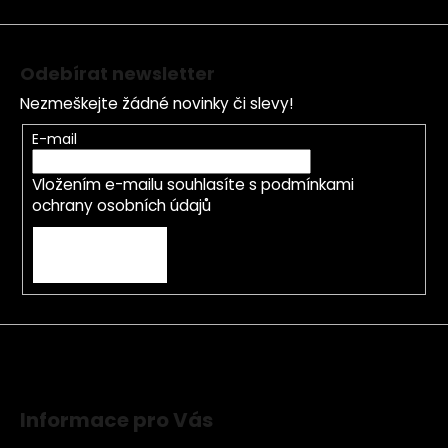
í
Odebírat newsletter
Nezmeškejte žádné novinky či slevy!
E-mail
Vložením e-mailu souhlasíte s
podmínkami
ochrany osobních údajů
PŘIHLÁSIT SE
Informace pro Vás