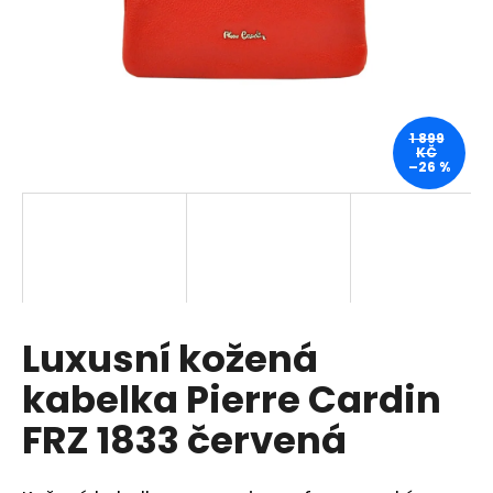
a
j
í
t
?
1 899
KČ
–26 %
HLEDAT
Luxusní kožená
D
o
kabelka Pierre Cardin
p
o
FRZ 1833 červená
r
u