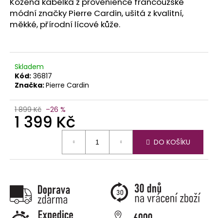
č
Kožená kabelka z provenience francouzské
u
módní značky Pierre Cardin, ušitá z kvalitní,
j
měkké, přírodní lícové kůže.
e
m
e
Skladem
Kód:
36817
Značka:
Pierre Cardin
1 899 Kč
–26 %
1 399 Kč
Měrná
DO KOŠÍKU
cena: