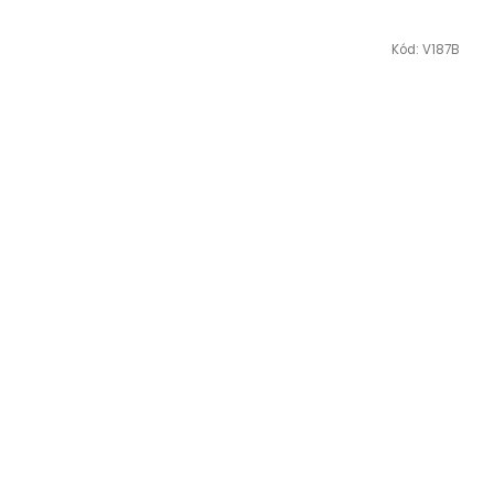
Kód:
V187B