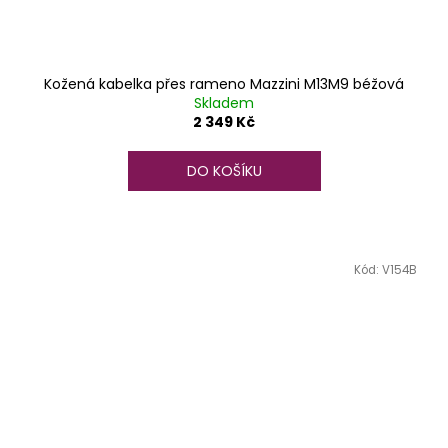
Kožená kabelka přes rameno Mazzini M13M9 béžová
Skladem
2 349 Kč
DO KOŠÍKU
Kód:
V154B