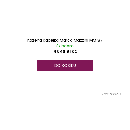
Kožená kabelka Marco Mazzini MM187
Skladem
4 849,91 Kč
DO KOŠÍKU
Kód:
V234G