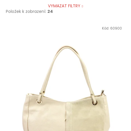
VYMAZAT FILTRY
Položek k zobrazení:
24
V
Kód:
60900
ý
p
i
s
p
r
o
d
u
k
t
ů