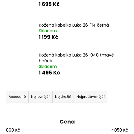
1 695 Kč
a
j
í
Kožená kabelka Luka 26-114 černá
t
Skladem
1 199 Kč
?
Kožená kabelka Luka 26-048 tmavě
hnědá
Skladem
HLEDAT
1 495 Kč
Ř
D
a
Abecedně
Nejlevnější
Nejdražší
Nejprodávanější
o
z
p
e
o
n
r
Cena
í
u
890
Kč
4850
Kč