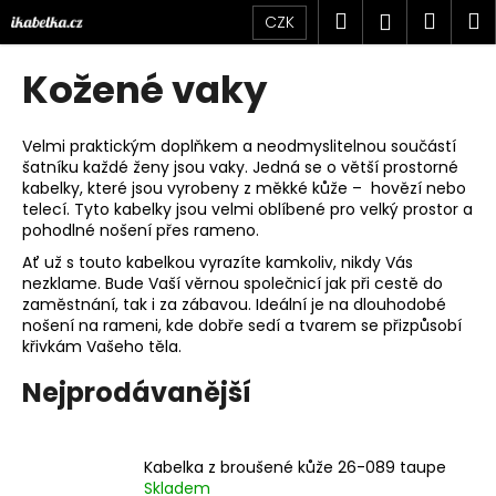
K
Přejít
Hledat
Náku
M
Přihlášen
CZK
na
o
obsah
Zpět
Zpět
košík
š
Kožené vaky
í
C
k
o
Velmi praktickým doplňkem a neodmyslitelnou součástí
šatníku každé ženy jsou vaky. Jedná se o větší prostorné
p
kabelky, které jsou vyrobeny z měkké kůže – hovězí nebo
o
telecí. Tyto kabelky jsou velmi oblíbené pro velký prostor a
t
pohodlné nošení přes rameno.
ř
Ať už s touto kabelkou vyrazíte kamkoliv, nikdy Vás
nezklame. Bude Vaší věrnou společnicí jak při cestě do
e
zaměstnání, tak i za zábavou. Ideální je na dlouhodobé
b
nošení na rameni, kde dobře sedí a tvarem se přizpůsobí
u
křivkám Vašeho těla.
j
Nejprodávanější
e
t
e
Kabelka z broušené kůže 26-089 taupe
Skladem
n