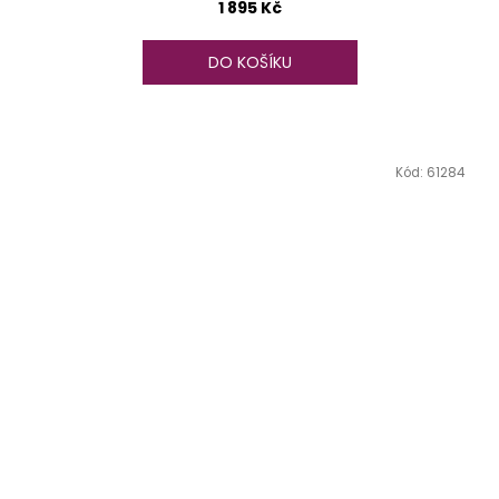
1 895 Kč
DO KOŠÍKU
Kód:
61284