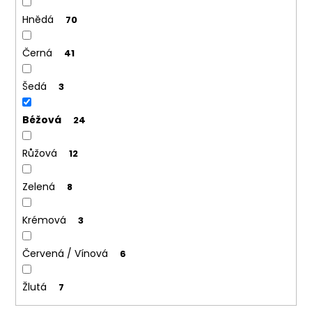
Hnědá
70
Černá
41
Šedá
3
Béžová
24
Růžová
12
Zelená
8
Krémová
3
Červená / Vínová
6
Žlutá
7