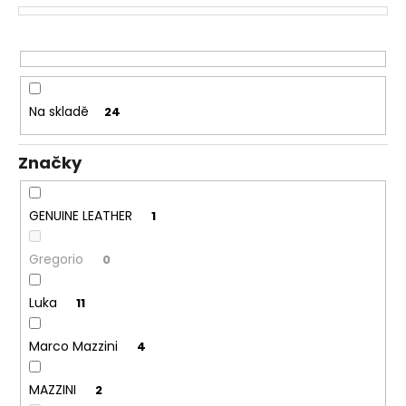
č
p
u
r
j
o
e
d
m
u
e
Na skladě
24
k
t
Značky
ů
GENUINE LEATHER
1
Gregorio
0
Luka
11
Marco Mazzini
4
MAZZINI
2