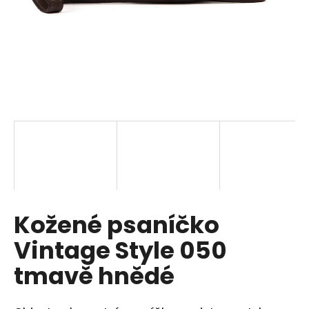
a
j
í
t
?
HLEDAT
Kožené psaníčko
D
o
Vintage Style 050
p
o
tmavě hnědé
r
u