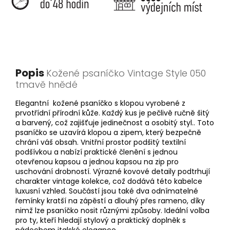
Popis
Kožené psaníčko Vintage Style 050
tmavě hnědé
Elegantní kožené psaníčko s klopou vyrobené z
prvotřídní přírodní kůže. Každý kus je pečlivě ručně šitý
a barvený, což zajišťuje jedinečnost a osobitý styl.. Toto
psaníčko se uzavírá klopou a zipem, který bezpečně
chrání váš obsah. Vnitřní prostor podšitý textilní
podšívkou a nabízí praktické členění s jednou
otevřenou kapsou a jednou kapsou na zip pro
uschování drobností. Výrazné kovové detaily podtrhují
charakter vintage kolekce, což dodává této kabelce
luxusní vzhled. Součástí jsou také dva odnímatelné
řemínky kratší na zápěstí a dlouhý přes rameno, díky
nimž lze psaníčko nosit různými způsoby. Ideální volba
pro ty, kteří hledají stylový a praktický doplněk s
nádechem italské elegance.