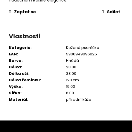
Zeptat se
Sdílet
Vlastnosti
Kategorie
:
Kožená psaníčka
EAN
:
5900949096025
Barva
:
Hnědá
Délka
:
28.00
Délka uší
:
33.00
Délka řemínku
:
120 cm
Výška
:
19.00
Šířka
:
6.00
Materiál
:
přírodní kůže
Z
á