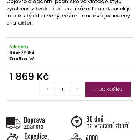
č
Objevte elegantní psaníčko ve vintage stylu,
u
vyrobené z kvalitní přírodní kůže. Tento kousek je
j
ručně šitý a barvený, což mu dodává jedinečný
e
charakter.
m
e
Skladem
Kód:
58354
Značka:
VS
1 869 Kč
Měrná
DO KOŠÍKU
cena: