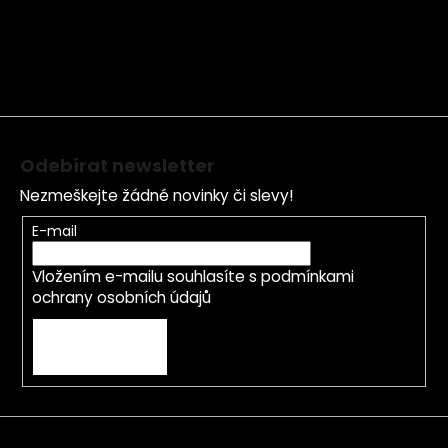
p
a
t
í
Odebírat newsletter
Nezmeškejte žádné novinky či slevy!
E-mail
Vložením e-mailu souhlasíte s
podmínkami
ochrany osobních údajů
PŘIHLÁSIT SE