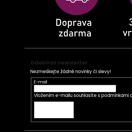
í
Odebírat newsletter
Nezmeškejte žádné novinky či slevy!
E-mail
Vložením e-mailu souhlasíte s
podmínkami o
PŘIHLÁSIT SE