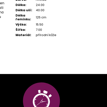
len
Délka
:
24.00
ti
Délka uší
:
40.00
 na
Délka
u
125 cm
řemínku
:
Výška
:
15.50
Šířka
:
7.00
Materiál
:
přírodní kůže