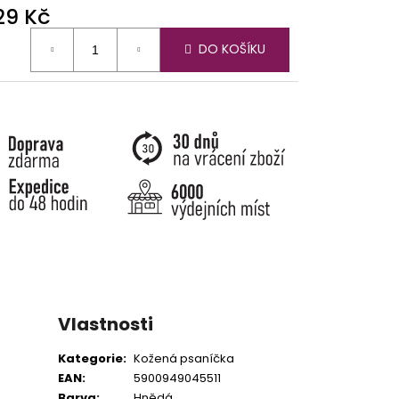
229 Kč
ná
DO KOŠÍKU
:
Vlastnosti
Kategorie
:
Kožená psaníčka
EAN
:
5900949045511
Barva
:
Hnědá