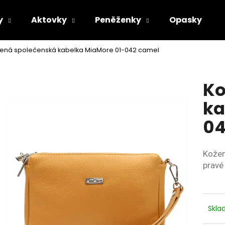
y
Aktovky
Peněženky
Opasky
ená společenská kabelka MiaMore 01-042 camel
Co potřebujete najít?
Ko
HLEDAT
ka
04
Doporučujeme
Kožen
pravé 
Skl