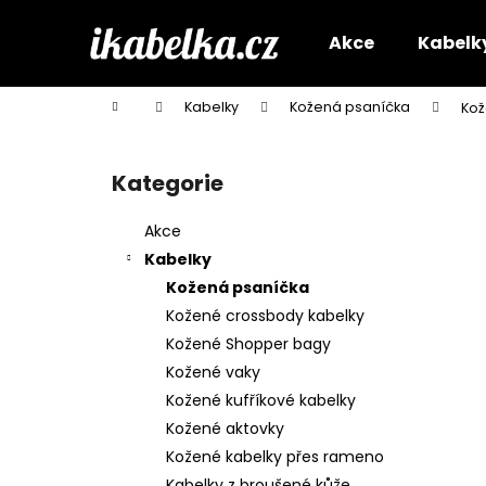
K
Přejít
na
o
Akce
Kabelk
obsah
Zpět
Zpět
š
do
do
í
Domů
Kabelky
Kožená psaníčka
Kož
k
obchodu
obchodu
P
o
Kategorie
Přeskočit
s
kategorie
t
Akce
r
Kabelky
a
Kožená psaníčka
n
Kožené crossbody kabelky
n
Kožené Shopper bagy
í
Kožené vaky
p
Kožené kufříkové kabelky
a
Kožené aktovky
n
Kožené kabelky přes rameno
e
Kabelky z broušené kůže