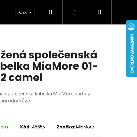
Hledat
Přihlášení
Nákupní
Doplňky
Novinky
CZK
košík
žená společenská
belka MiaMore 01-
2 camel
á společenská kabelka MiaMore ušitá z
přírodní kůže.
adem
Kód:
45655
Značka:
MiaMore