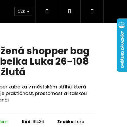
Hledat
Přihlášení
Nákupní
Doplňky
Novinky
CZK
košík
žená shopper bag
belka Luka 26-108
 žlutá
er kabelka v městském střihu, která
je praktičnost, prostornost a italskou
ancí
adem
Kód:
61436
Značka:
Luka