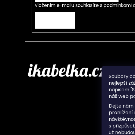
Vložením e-mailu souhlasíte s
podmínkami o
PŘIHLÁSIT SE
Infor
Soubory c
nejlepší zá
O nás
nápisem "S
Ochran
náš web po
Často 
Ukládá
Dejte nám 
Kontak
prohlížení
návštěvnos
s přizpůso
už nebudou