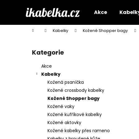
K
Přejít
na
o
Akce
Kabelk
obsah
Zpět
Zpět
š
do
do
í
Domů
Kabelky
Kožené Shopper bagy
k
obchodu
obchodu
P
o
Kategorie
Přeskočit
s
kategorie
t
Akce
r
Kabelky
a
Kožená psaníčka
n
Kožené crossbody kabelky
n
Kožené Shopper bagy
í
Kožené vaky
p
Kožené kufříkové kabelky
a
Kožené aktovky
n
Kožené kabelky přes rameno
e
Kabelky z broušené kůže