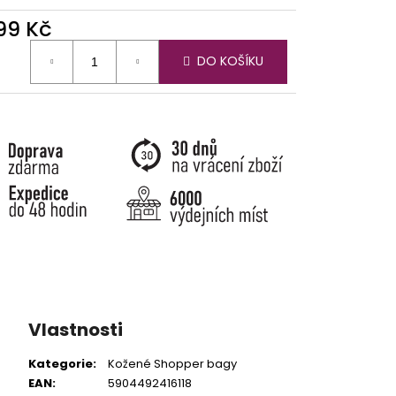
799 Kč
ná
DO KOŠÍKU
:
Vlastnosti
Kategorie
:
Kožené Shopper bagy
EAN
:
5904492416118