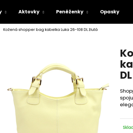
y
Aktovky
Peněženky
Opasky
Kožená shopper bag kabelka Luka 26-108 DL žlutá
Co potřebujete najít?
Ko
HLEDAT
ka
DL
Doporučujeme
Shopp
spoju
eleg
Skl