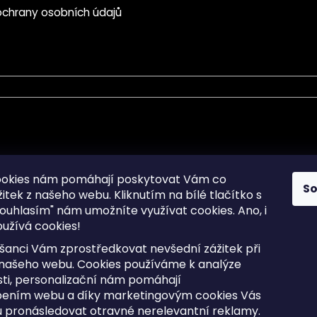
chrany osobních údajů
mace pro Vás
Informace pro Vás
ookies nám pomáhají poskytovat Vám co
S
žitek z našeho webu. Kliknutím na bílé tlačítko s
Sitemap
ouhlasím" nám umožníte využívat cookies.
Ano, i
a osobních údajů
Doprava a Platba
užívá cookies!
kladené dotazy
Reklamace Zboží
ní cookies
Postup vrácení zboží ve 30 
šanci Vám zprostředkovat nevšední zážitek při
lhůtě
ty
 našeho webu. Cookies používáme k analýze
Obchodní podmínky
ti, personalizační nám pomáhají
bením webu a díky marketingovým cookies Vás
 pronásledovat otravné nerelevantní reklamy.