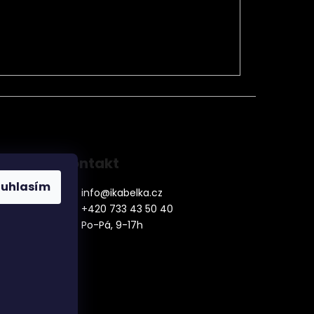
Kontakt
ouhlasím
info
@
ikabelka.cz
+420 733 43 50 40
Po-Pá, 9-17h
denní