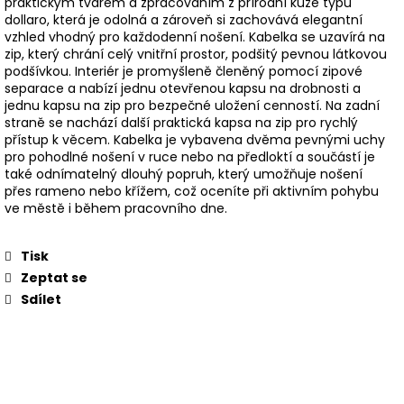
praktickým tvarem a zpracováním z přírodní kůže typu
dollaro, která je odolná a zároveň si zachovává elegantní
vzhled vhodný pro každodenní nošení. Kabelka se uzavírá na
zip, který chrání celý vnitřní prostor, podšitý pevnou látkovou
podšívkou. Interiér je promyšleně členěný pomocí zipové
separace a nabízí jednu otevřenou kapsu na drobnosti a
jednu kapsu na zip pro bezpečné uložení cenností. Na zadní
straně se nachází další praktická kapsa na zip pro rychlý
přístup k věcem. Kabelka je vybavena dvěma pevnými uchy
pro pohodlné nošení v ruce nebo na předloktí a součástí je
také odnímatelný dlouhý popruh, který umožňuje nošení
přes rameno nebo křížem, což oceníte při aktivním pohybu
ve městě i během pracovního dne.
Tisk
Zeptat se
Sdílet