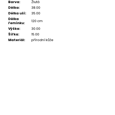
Barva
:
Žlutá
Délka
:
38.00
Délka uší
:
35.00
Délka
120 cm
řemínku
:
Výška
:
30.00
Šířka
:
15.00
Materiál
:
přírodní kůže