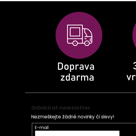
Z
á
p
a
t
í
Odebírat newsletter
Nezmeškejte žádné novinky či slevy!
E-mail