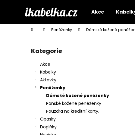
K
Přejít
na
o
Akce
Kabelk
obsah
Zpět
Zpět
š
do
do
í
Domů
Peněženky
Dámské kožené peněžen
k
obchodu
obchodu
P
o
Kategorie
Přeskočit
s
kategorie
t
Akce
r
Kabelky
a
Aktovky
n
Peněženky
n
Dámské kožené peněženky
í
Pánské kožené peněženky
p
Pouzdra na kreditní karty.
a
Opasky
n
Doplňky
e
Novinky