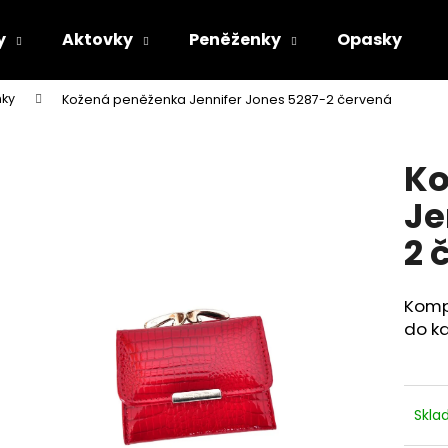
y
Aktovky
Peněženky
Opasky
ky
Kožená peněženka Jennifer Jones 5287-2 červená
Co potřebujete najít?
Ko
HLEDAT
Je
2 
Doporučujeme
Komp
do ka
Skl