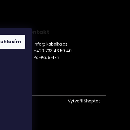
Kontakt
ouhlasím
info
@
ikabelka.cz
+420 733 43 50 40
Po-Pá, 9-17h
denní
Vytvořil Shoptet