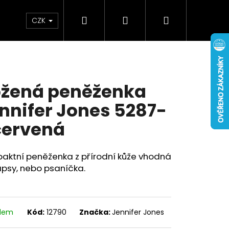
Hledat
Přihlášení
Nákupní
Doplňky
Novinky
CZK
košík
žená peněženka
nnifer Jones 5287-
červená
aktní peněženka z přírodní kůže vhodná
psy, nebo psaníčka.
adem
Kód:
12790
Značka:
Jennifer Jones