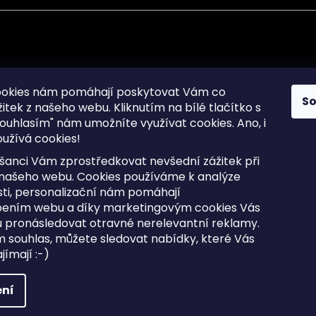
mace pro Vás
Informace pro Vás
ookies nám pomáhají poskytovat Vám co
S
žitek z našeho webu. Kliknutím na bílé tlačítko s
Sitemap
ouhlasím" nám umožníte využívat cookies.
Ano, i
a osobních údajů
Doprava a Platba
užívá cookies!
kladené dotazy
Reklamace Zboží
ní cookies
Postup vrácení zboží ve 30 
šanci Vám zprostředkovat nevšední zážitek při
lhůtě
ty
 našeho webu. Cookies používáme k analýze
Obchodní podmínky
ti, personalizační nám pomáhají
bením webu a díky marketingovým cookies Vás
 pronásledovat otravné nerelevantní reklamy.
m souhlas, můžete sledovat nabídky, které Vás
razena.
Upravit nastavení cookies
ímají :-)
ní