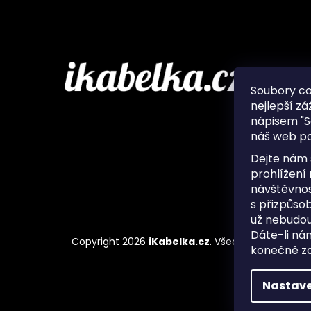
Infor
Soubory c
nejlepší zá
O nás
nápisem "S
Ochran
náš web po
Často 
Ukládá
Dejte nám 
Kontak
prohlížení
návštěvnos
s přizpůso
už nebudou
Dáte-li ná
Copyright 2026
iKabelka.cz
. Všechna práva vyh
konečně zaj
Nastave