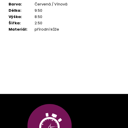
Barva
:
Červená / Vínová
Délka
:
9.50
Výška
:
8.50
Šířka
:
2.50
Materiál
:
přírodní kůže