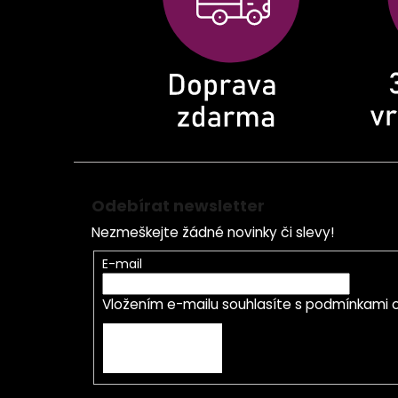
í
Odebírat newsletter
Nezmeškejte žádné novinky či slevy!
E-mail
Vložením e-mailu souhlasíte s
podmínkami o
PŘIHLÁSIT SE