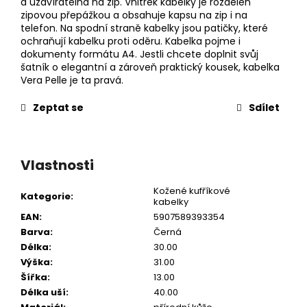
a uzavíratelná na zip. Vnitřek kabelky je rozdělen
zipovou přepážkou a obsahuje kapsu na zip i na
telefon. Na spodní straně kabelky jsou patičky, které
ochraňují kabelku proti oděru. Kabelka pojme i
dokumenty formátu A4. Jestli chcete doplnit svůj
šatník o elegantní a zároveň praktický kousek, kabelka
Vera Pelle je ta pravá.
Zeptat se
Sdílet
Vlastnosti
Kožené kufříkové
Kategorie
:
kabelky
EAN
:
5907589393354
Barva
:
Černá
Délka
:
30.00
Výška
:
31.00
Šířka
:
13.00
Délka uší
:
40.00