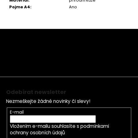
Materiál
:
přírodní kůže
Pojme A4
:
Ano
Z
á
p
a
t
í
Odebírat newsletter
Nezmeškejte žádné novinky či slevy!
E-mail
Vložením e-mailu souhlasíte s
podmínkami
ochrany osobních údajů