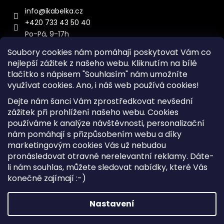
info
@
ikabelka.cz
+420 733 43 50 40
Po-Pá, 9-17h
Soubory cookies nám pomáhají poskytovat Vám co
nejlepší zážitek z našeho webu. Kliknutím na bílé
tlačítko s nápisem "Souhlasím" nám umožníte
využívat cookies.
Ano, i náš web používá cookies!
Kontakt
Dejte nám šanci Vám zprostředkovat nevšední
Sitemap
zážitek při prohlížení našeho webu. Cookies
používáme k analýze návštěvnosti, personalizační
Doprava a Platba
nám pomáhají s přizpůsobením webu a díky
Reklamace Zboží
marketingovým cookies Vás už nebudou
Obchodní podmínky
pronásledovat otravné nerelevantní reklamy. Dáte-
li nám souhlas, můžete sledovat nabídky, které Vás
konečně zajímají :-)
Vytvořil Shoptet
Copyright 2026
iKabelka.cz
. Všechna práva vyhrazena.
Nastavení
Upravit nastavení cookies