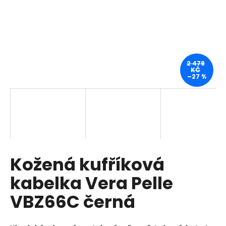
a
j
í
t
?
2 479
KČ
–27 %
HLEDAT
Kožená kufříková
D
o
kabelka Vera Pelle
p
o
VBZ66C černá
r
u