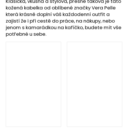
č
Klasická, vkusná a stylová, přesně taková je tato
u
kožená kabelka od oblíbené značky Vera Pelle
j
která krásně doplní váš každodenní outfit a
e
zajistí že i při cestě do práce, na nákupy, nebo
m
jenom s kamarádkou na kafíčko, budete mít vše
e
potřebné u sebe.