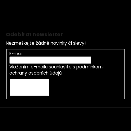
a
t
í
Odebírat newsletter
Nezmeškejte žádné novinky či slevy!
E-mail
Vložením e-mailu souhlasíte s
podmínkami
ochrany osobních údajů
PŘIHLÁSIT SE