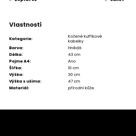
Vlastnosti
Kožené kufříkové
Kategorie
:
kabelky
Barva
:
Hnědá
Délka
:
43 cm
Pojme A4
:
Ano
Šířka
:
10 cm
Výška
:
30 cm
Výška s ušima
:
47 cm
Materiál
:
přírodní kůže
Z
á
p