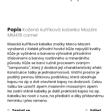
Popis
Kožená kufříková kabelka Mazzini
MM418 camel
Klasická kufříková kabelka značky Marco Mazzini
vyrobená z italské přírodní hovězí kůže nejvyšší kvality.
Kůže je vyčiněná a barvena výhradně přírodními
tříslovinami a barvivy rostlinného a minerálního
původu. Kůže se barví ručně procesem zvaným
"tamponato", který jí dodává její charakteristický efekt.
Konstrukce tašky je jednokomorová. Vnitřní prostor je
podšitý pevnou látkovou podšívkou, která obsahuje
kapsu na zip a dvě otevřené kapsy na drobnosti. Celou
tašku lze uzavřít zipem masivním mosazným zipem.
Na zadní stěně kabelky je další praktická kapsa na zip.
Kabelku lez nosit v ruce, na předloktí a díky přídavnému
řemínku i přes rameno.
Zeptat se
Sdílet