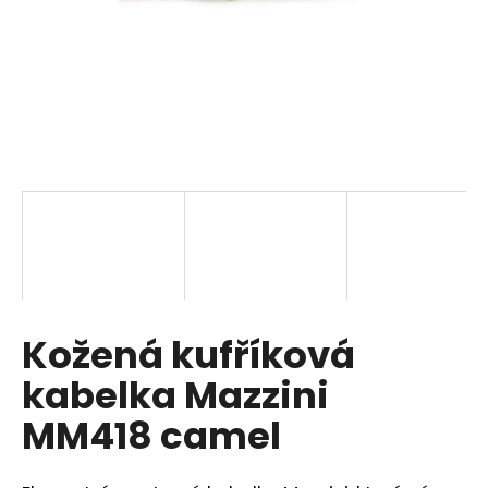
a
j
í
t
?
HLEDAT
Kožená kufříková
D
o
kabelka Mazzini
p
o
MM418 camel
r
u