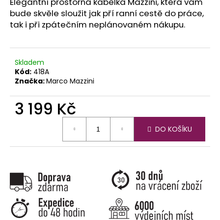
č
Elegantní prostorná kabelka Mazzini, která vám
u
bude skvěle sloužit jak pří ranní cestě do práce,
j
tak i při zpátečním neplánovaném nákupu.
e
m
e
Skladem
Kód:
418A
Značka:
Marco Mazzini
3 199 Kč
Měrná
DO KOŠÍKU
cena: