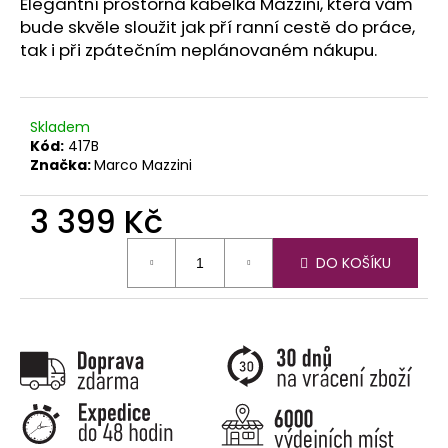
č
Elegantní prostorná kabelka Mazzini, která vám
u
bude skvěle sloužit jak pří ranní cestě do práce,
j
tak i při zpátečním neplánovaném nákupu.
e
m
e
Skladem
Kód:
417B
Značka:
Marco Mazzini
3 399 Kč
Měrná
DO KOŠÍKU
cena: