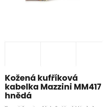
a
j
í
t
?
HLEDAT
Kožená kufříková
D
o
kabelka Mazzini MM417
p
o
hnědá
r
u