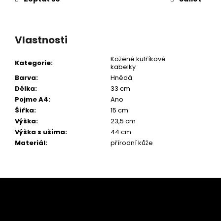
Vlastnosti
Kožené kufříkové
Kategorie
:
kabelky
Barva
:
Hnědá
Délka
:
33 cm
Pojme A4
:
Ano
Šířka
:
15 cm
Výška
:
23,5 cm
Výška s ušima
:
44 cm
Materiál
:
přírodní kůže
Z
á
p