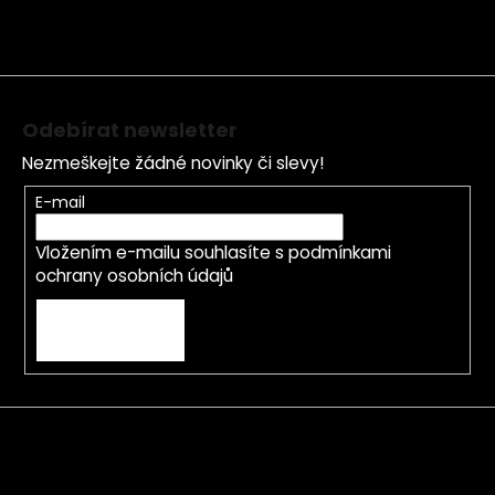
a
t
í
Odebírat newsletter
Nezmeškejte žádné novinky či slevy!
E-mail
Vložením e-mailu souhlasíte s
podmínkami
ochrany osobních údajů
PŘIHLÁSIT SE