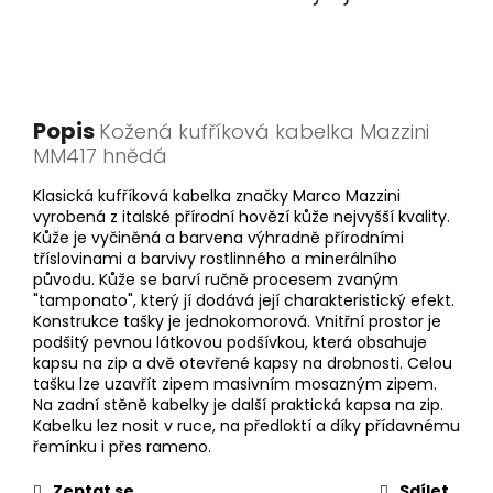
Popis
Kožená kufříková kabelka Mazzini
MM417 hnědá
Klasická kufříková kabelka značky Marco Mazzini
vyrobená z italské přírodní hovězí kůže nejvyšší kvality.
Kůže je vyčiněná a barvena výhradně přírodními
tříslovinami a barvivy rostlinného a minerálního
původu. Kůže se barví ručně procesem zvaným
"tamponato", který jí dodává její charakteristický efekt.
Konstrukce tašky je jednokomorová. Vnitřní prostor je
podšitý pevnou látkovou podšívkou, která obsahuje
kapsu na zip a dvě otevřené kapsy na drobnosti. Celou
tašku lze uzavřít zipem masivním mosazným zipem.
Na zadní stěně kabelky je další praktická kapsa na zip.
Kabelku lez nosit v ruce, na předloktí a díky přídavnému
řemínku i přes rameno.
Zeptat se
Sdílet