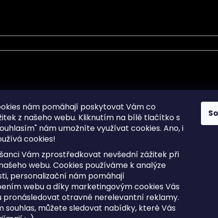
mace pro Vás
Informace pro Vás
ookies nám pomáhají poskytovat Vám co
S
žitek z našeho webu. Kliknutím na bílé tlačítko s
Sitemap
ouhlasím" nám umožníte využívat cookies.
Ano, i
a osobních údajů
Doprava a Platba
užívá cookies!
kladené dotazy
Reklamace Zboží
ní cookies
Postup vrácení zboží ve 30 
šanci Vám zprostředkovat nevšední zážitek při
lhůtě
ty
 našeho webu. Cookies používáme k analýze
Obchodní podmínky
ti, personalizační nám pomáhají
bením webu a díky marketingovým cookies Vás
 pronásledovat otravné nerelevantní reklamy.
m souhlas, můžete sledovat nabídky, které Vás
razena.
Upravit nastavení cookies