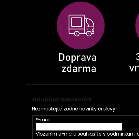
á
p
a
t
í
Odebírat newsletter
Nezmeškejte žádné novinky či slevy!
E-mail
Vložením e-mailu souhlasíte s
podmínkami o