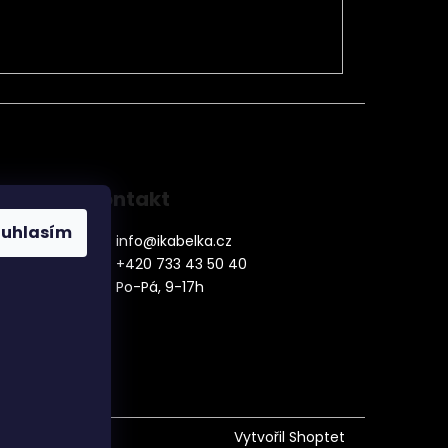
Kontakt
ouhlasím
info
@
ikabelka.cz
+420 733 43 50 40
Po-Pá, 9-17h
denní
Vytvořil Shoptet