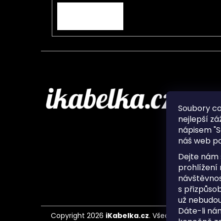
PŘIHLÁSIT SE
Infor
Soubory c
nejlepší zá
O nás
nápisem "S
Ochran
náš web po
Často 
Ukládá
Dejte nám 
Kontak
prohlížení
návštěvnos
s přizpůso
už nebudou
Dáte-li ná
Copyright 2026
iKabelka.cz
. Všechna práva vyh