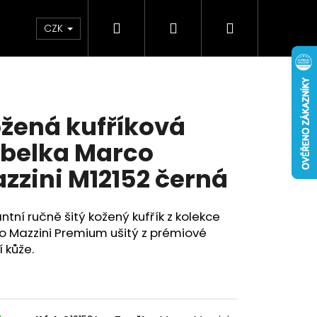
Hledat
Přihlášení
Nákupní
Doplňky
Novinky
CZK
košík
žená kufříková
belka Marco
zzini M12152 černá
ntní ručně šitý kožený kufřík z kolekce
o Mazzini Premium ušitý z prémiové
í kůže.