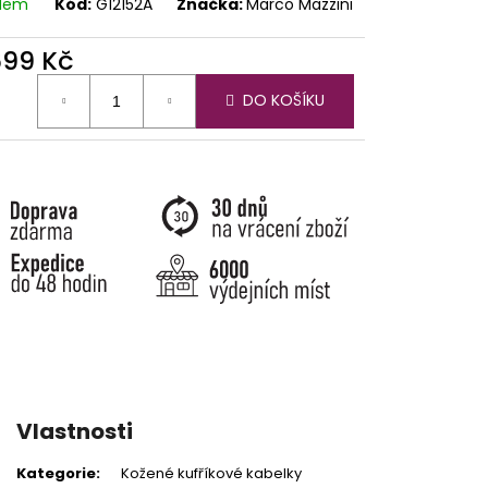
adem
Kód:
G12152A
Značka:
Marco Mazzini
699 Kč
ná
DO KOŠÍKU
:
Vlastnosti
Kategorie
:
Kožené kufříkové kabelky