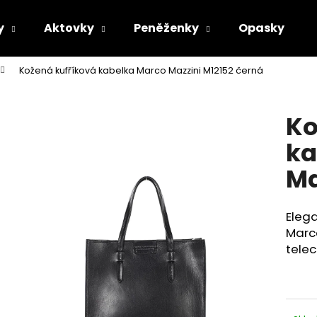
y
Aktovky
Peněženky
Opasky
Kožená kufříková kabelka Marco Mazzini M12152 černá
Co potřebujete najít?
Ko
HLEDAT
ka
Ma
Doporučujeme
Elega
Marc
telec