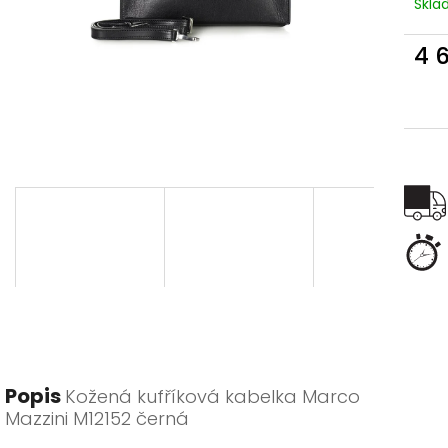
Skl
4 
Měr
cena
Popis
Kožená kufříková kabelka Marco
Mazzini M12152 černá