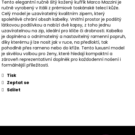
Tento elegantní ručně šitý kožený kufřík Marco Mazzini je
ručně vyrobený v Itálii z prémiové toskánské telecí kůže.
Celý model je uzavíratelný kvalitním zipem, který
spolehlivě chrání obsah kabelky. Vnitřní prostor je podšitý
látkovou podšívkou a nabízí dvě kapsy, z toho jednu
uzavíratelnou na zip, ideální pro klíče či drobnosti. Kabelka
je doplněna o odnímatelný a nastavitelný ramenní popruh,
díky kterému ji lze nosit jak v ruce, na předloktí, tak
pohodlně přes rameno nebo do kříže. Tento luxusní model
je skvělou volbou pro ženy, které hledají kompaktní a
zároveň reprezentativní doplněk pro každodenní nošení i
formálnější příležitosti.
Tisk
Zeptat se
Sdílet