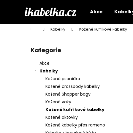
K
Přejít
na
o
Akce
Kabelk
obsah
Zpět
Zpět
š
do
do
í
Domů
Kabelky
Kožené kufříkové kabelky
k
obchodu
obchodu
P
o
Kategorie
Přeskočit
s
kategorie
t
Akce
r
Kabelky
a
Kožená psaníčka
n
Kožené crossbody kabelky
n
Kožené Shopper bagy
í
Kožené vaky
p
Kožené kufříkové kabelky
a
Kožené aktovky
n
Kožené kabelky přes rameno
e
Kabelky z broušené kůže