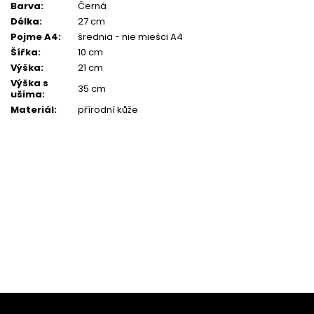
Barva
:
Černá
Délka
:
27 cm
Pojme A4
:
średnia - nie mieści A4
Šířka
:
10 cm
Výška
:
21 cm
Výška s
35 cm
ušima
:
Materiál
:
přírodní kůže