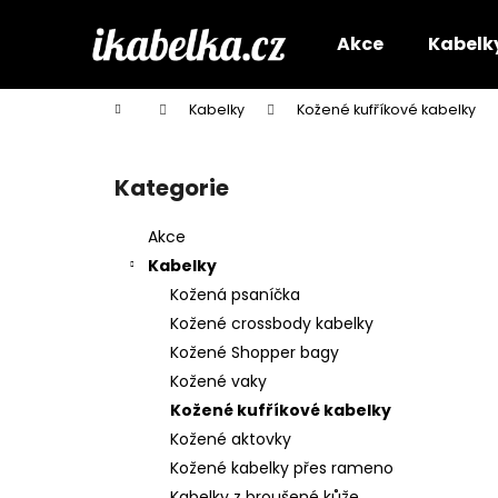
K
Přejít
na
o
Akce
Kabelk
obsah
Zpět
Zpět
š
do
do
í
Domů
Kabelky
Kožené kufříkové kabelky
k
obchodu
obchodu
P
o
Kategorie
Přeskočit
s
kategorie
t
Akce
r
Kabelky
a
Kožená psaníčka
n
Kožené crossbody kabelky
n
Kožené Shopper bagy
í
Kožené vaky
p
Kožené kufříkové kabelky
a
Kožené aktovky
n
Kožené kabelky přes rameno
e
Kabelky z broušené kůže