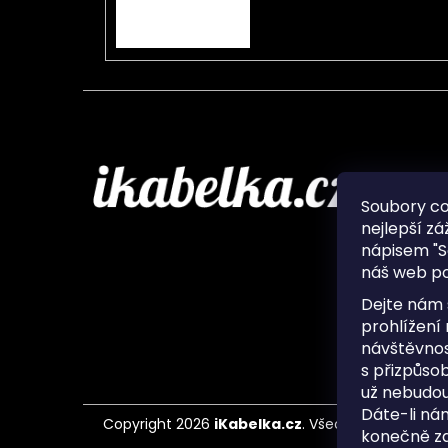
PŘIHLÁSIT SE
Infor
Soubory c
nejlepší zá
O nás
nápisem "S
Ochran
náš web po
Často 
Ukládá
Dejte nám 
Kontak
prohlížení
návštěvnos
s přizpůso
už nebudou
Dáte-li ná
Copyright 2026
iKabelka.cz
. Všechna práva vyh
konečně zaj