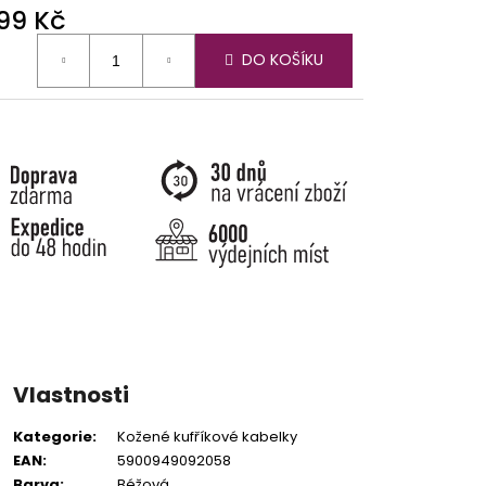
599 Kč
ná
DO KOŠÍKU
:
Vlastnosti
Kategorie
:
Kožené kufříkové kabelky
EAN
:
5900949092058
Barva
:
Béžová