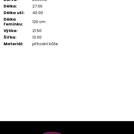
Délka
:
27.00
Délka uší
:
40.00
Délka
120 cm
řemínku
:
Výška
:
21.50
Šířka
:
13.00
Materiál
:
přírodní kůže