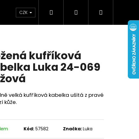
Hledat
Přihlášení
Nákupní
Doplňky
Novinky
CZK
košík
žená kufříková
belka Luka 24-069
žová
ně velká kufříková kabelka ušitá z pravé
í kůže.
adem
Kód:
57582
Značka:
Luka