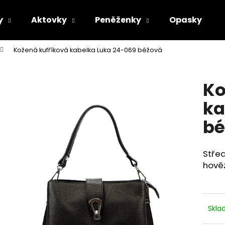
y
Aktovky
Peněženky
Opasky
Kožená kufříková kabelka Luka 24-069 béžová
Co potřebujete najít?
Ko
HLEDAT
ka
bé
Doporučujeme
Střed
hověz
Skl