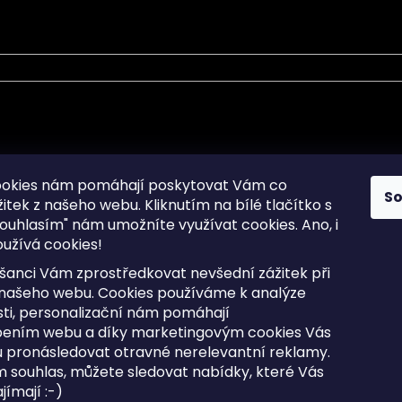
mace pro Vás
Informace pro Vás
ookies nám pomáhají poskytovat Vám co
S
žitek z našeho webu. Kliknutím na bílé tlačítko s
Sitemap
ouhlasím" nám umožníte využívat cookies.
Ano, i
a osobních údajů
Doprava a Platba
užívá cookies!
kladené dotazy
Reklamace Zboží
ní cookies
Postup vrácení zboží ve 30 
šanci Vám zprostředkovat nevšední zážitek při
lhůtě
ty
 našeho webu. Cookies používáme k analýze
Obchodní podmínky
ti, personalizační nám pomáhají
bením webu a díky marketingovým cookies Vás
 pronásledovat otravné nerelevantní reklamy.
m souhlas, můžete sledovat nabídky, které Vás
razena.
Upravit nastavení cookies
ímají :-)