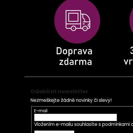
p
a
t
í
Odebírat newsletter
Nezmeškejte žádné novinky či slevy!
E-mail
Vložením e-mailu souhlasíte s
podmínkami o