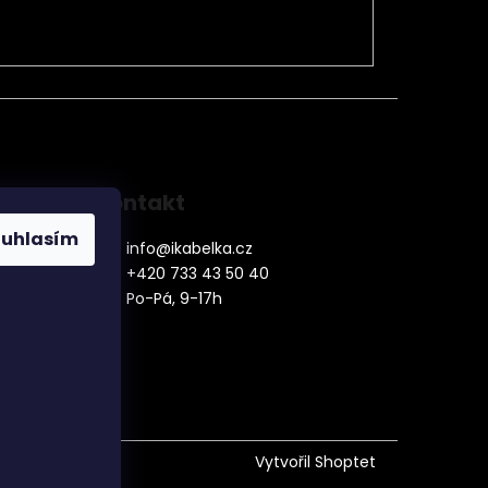
Kontakt
ouhlasím
info
@
ikabelka.cz
+420 733 43 50 40
Po-Pá, 9-17h
denní
Vytvořil Shoptet