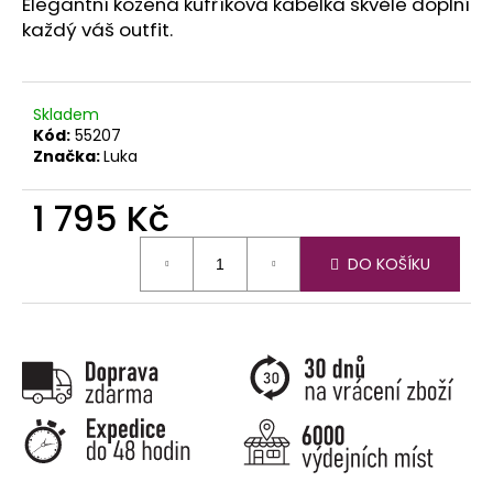
č
Elegantní kožená kufříková kabelka skvěle doplní
u
každý váš outfit.
j
e
m
Skladem
e
Kód:
55207
Značka:
Luka
1 795 Kč
Měrná
DO KOŠÍKU
cena: