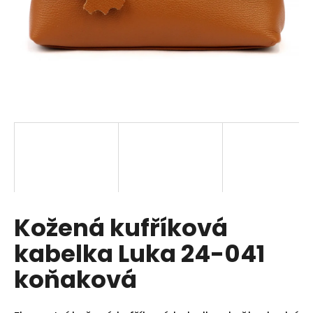
a
j
í
t
?
HLEDAT
Kožená kufříková
D
o
kabelka Luka 24-041
p
o
koňaková
r
u