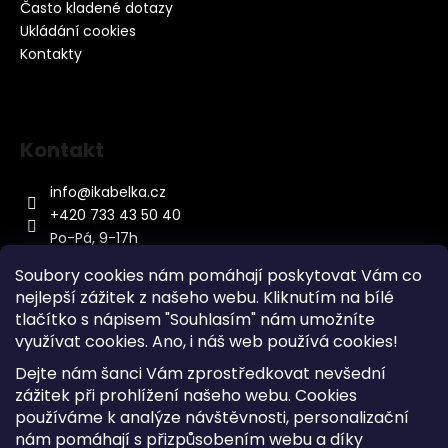
Často kladené dotazy
Ukládání cookies
Kontakty
Kontakt
info
@
ikabelka.cz
+420 733 43 50 40
Po-Pá, 9-17h
Soubory cookies nám pomáhají poskytovat Vám co
nejlepší zážitek z našeho webu. Kliknutím na bílé
tlačítko s nápisem "Souhlasím" nám umožníte
využívat cookies.
Ano, i náš web používá cookies!
Kontakt
Dejte nám šanci Vám zprostředkovat nevšední
Sitemap
zážitek při prohlížení našeho webu. Cookies
používáme k analýze návštěvnosti, personalizační
Doprava a Platba
nám pomáhají s přizpůsobením webu a díky
Reklamace Zboží