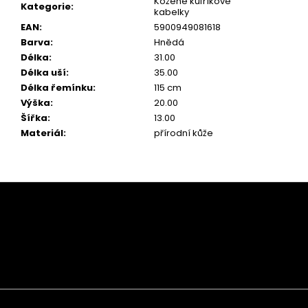
Kožené kufříkové
Kategorie
:
kabelky
EAN
:
5900949081618
Barva
:
Hnědá
Délka
:
31.00
Délka uší
:
35.00
Délka řemínku
:
115 cm
Výška
:
20.00
Šířka
:
13.00
Materiál
:
přírodní kůže
Z
á
p
a
t
í