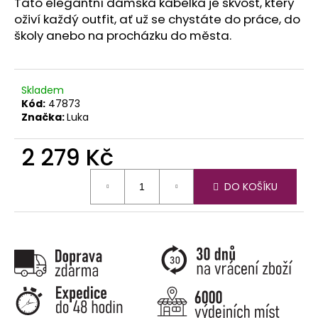
č
Tato elegantní dámská kabelka je skvost, který
u
oživí každý outfit, ať už se chystáte do práce, do
j
školy anebo na procházku do města.
e
m
e
Skladem
Kód:
47873
Značka:
Luka
2 279 Kč
Měrná
DO KOŠÍKU
cena: