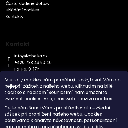
Často kladené dotazy
Ukládání cookies
Kontakty
Kontakt
info
@
ikabelka.cz
+420 733 43 50 40
Po-Pá, 9-17h
Soubory cookies nám pomáhají poskytovat Vám co
nejlepší zážitek z našeho webu. Kliknutím na bílé
tlačítko s nápisem "Souhlasím" nám umožníte
využívat cookies.
Ano, i náš web používá cookies!
Kontakt
Dejte nám šanci Vám zprostředkovat nevšední
Sitemap
zážitek při prohlížení našeho webu. Cookies
používáme k analýze návštěvnosti, personalizační
Doprava a Platba
nám pomáhají s přizpůsobením webu a díky
Reklamace Zboží