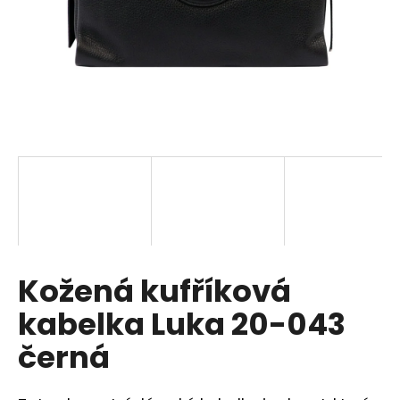
a
j
í
t
?
HLEDAT
Kožená kufříková
D
o
kabelka Luka 20-043
p
o
černá
r
u