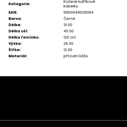
Kožené kufříkové
Kategorie
:
kabelky
EAN
:
5900949026084
Barva
:
Černá
Délka
:
31.00
Délka uší
:
45.00
Délka řemínku
:
120 cm
Výška
:
25.00
Šířka
:
12.00
Materiál
:
přírodní kůže
Z
á
p
a
t
í