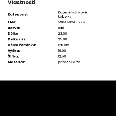
Vlastnosti
Kožené kufříkové
Kategorie
:
kabelky
EAN
:
5904492410994
Barva
:
Bílá
Délka
:
23.00
Délka uší
:
25.00
Délka řemínku
:
120 cm
Výška
:
19.00
Šířka
:
12.50
Materiál
:
přírodní kůže
Z
á
p
a
t