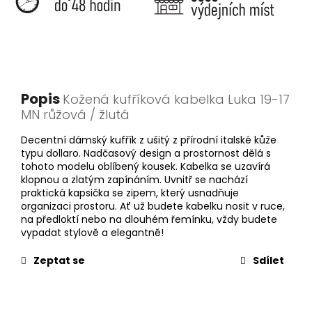
Popis
Kožená kufříková kabelka Luka 19-17
MN růžová / žlutá
Decentní dámský kufřík z ušitý z přírodní italské kůže
typu dollaro. Nadčasový design a prostornost dělá s
tohoto modelu oblíbený kousek. Kabelka se uzavírá
klopnou a zlatým zapínáním. Uvnitř se nachází
praktická kapsička se zipem, který usnadňuje
organizaci prostoru. Ať už budete kabelku nosit v ruce,
na předloktí nebo na dlouhém řemínku, vždy budete
vypadat stylově a elegantně!
Zeptat se
Sdílet