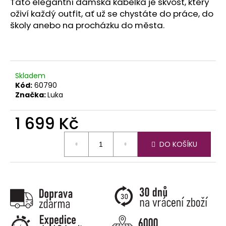
č
Tato elegantní dámská kabelka je skvost, který
u
oživí každý outfit, ať už se chystáte do práce, do
j
školy anebo na procházku do města.
e
m
e
Skladem
Kód:
60790
Značka:
Luka
1 699 Kč
Měrná
DO KOŠÍKU
cena: