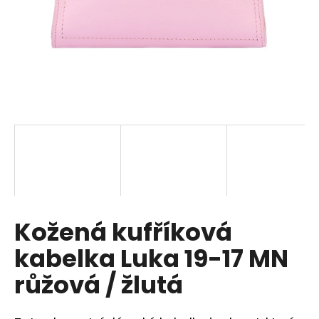
a
j
í
t
?
HLEDAT
Kožená kufříková
D
o
kabelka Luka 19-17 MN
p
o
růžová / žlutá
r
u