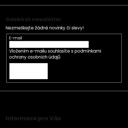
í
Odebírat newsletter
Nezmeškejte žádné novinky či slevy!
E-mail
Vložením e-mailu souhlasíte s
podmínkami
ochrany osobních údajů
PŘIHLÁSIT SE
Informace pro Vás