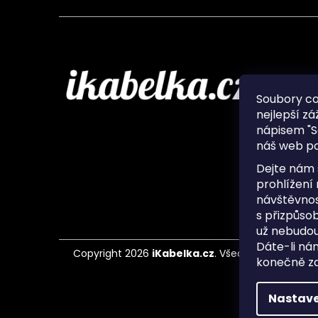
Infor
Soubory c
nejlepší zá
O nás
nápisem "S
Ochran
náš web po
Často 
Ukládá
Dejte nám 
Kontak
prohlížení
návštěvnos
s přizpůso
už nebudou
Dáte-li ná
Copyright 2026
iKabelka.cz
. Všechna práva vyh
konečně zaj
Nastave