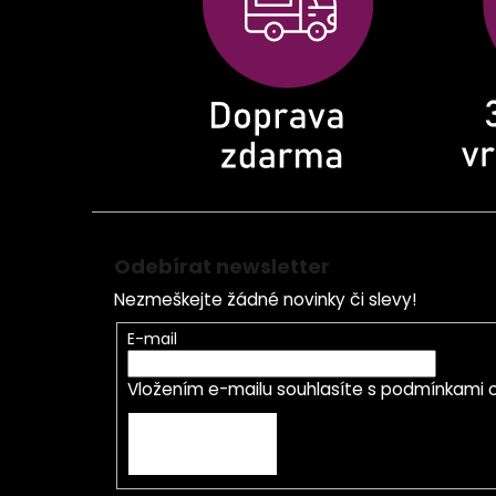
t
í
Odebírat newsletter
Nezmeškejte žádné novinky či slevy!
E-mail
Vložením e-mailu souhlasíte s
podmínkami o
PŘIHLÁSIT SE