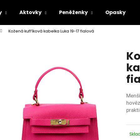
y
Aktovky
Peněženky
Opasky
Kožená kufříková kabelka Luka 19-17 fialová
Co potřebujete najít?
Ko
HLEDAT
ka
fi
Doporučujeme
Menší
hověz
prakt
Skl