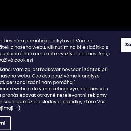
mace pro Vás
Informace pro Vás
ookies nám pomáhají poskytovat Vám co
S
žitek z našeho webu. Kliknutím na bílé tlačítko s
Sitemap
ouhlasím" nám umožníte využívat cookies.
Ano, i
a osobních údajů
Doprava a Platba
užívá cookies!
kladené dotazy
Reklamace Zboží
ní cookies
Postup vrácení zboží ve 30 
šanci Vám zprostředkovat nevšední zážitek při
lhůtě
ty
 našeho webu. Cookies používáme k analýze
Obchodní podmínky
ti, personalizační nám pomáhají
bením webu a díky marketingovým cookies Vás
 pronásledovat otravné nerelevantní reklamy.
m souhlas, můžete sledovat nabídky, které Vás
razena.
Upravit nastavení cookies
ímají :-)
ní