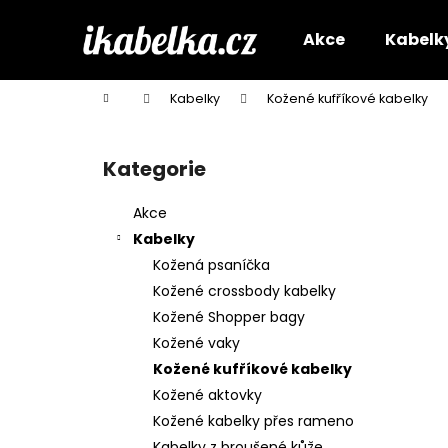
K
Přejít
na
o
Akce
Kabelk
obsah
Zpět
Zpět
š
do
do
í
Domů
Kabelky
Kožené kufříkové kabelky
k
obchodu
obchodu
P
o
Kategorie
Přeskočit
s
kategorie
t
Akce
r
Kabelky
a
Kožená psaníčka
n
Kožené crossbody kabelky
n
Kožené Shopper bagy
í
Kožené vaky
p
Kožené kufříkové kabelky
a
Kožené aktovky
n
Kožené kabelky přes rameno
e
Kabelky z broušené kůže