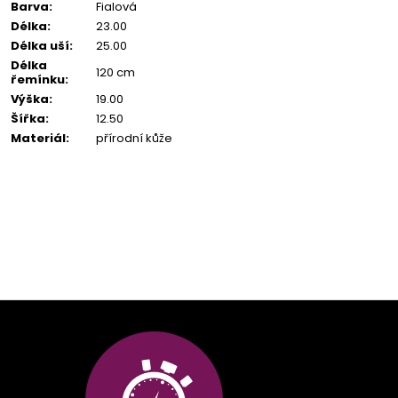
Barva
:
Fialová
Délka
:
23.00
Délka uší
:
25.00
Délka
120 cm
řemínku
:
Výška
:
19.00
Šířka
:
12.50
Materiál
:
přírodní kůže