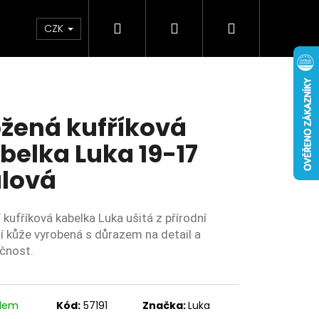
Hledat
Přihlášení
Nákupní
Doplňky
Novinky
CZK
košík
žená kufříková
belka Luka 19-17
alová
 kufříková kabelka Luka ušitá z přírodní
í kůže vyrobená s důrazem na detail a
ičnost.
adem
Kód:
57191
Značka:
Luka