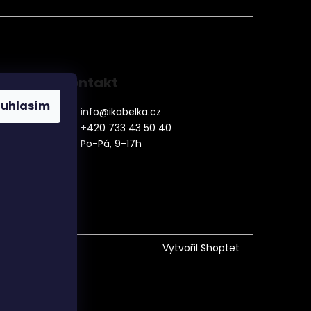
Kontakt
ouhlasím
info
@
ikabelka.cz
+420 733 43 50 40
Po-Pá, 9-17h
denní
Vytvořil Shoptet