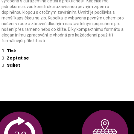
vyrobená s důrazem na detail a praktičnost. Kabelka má
jednokomorovou konstrukci uzavíranou pevným zipem a
doplněnou klopou s otočným zavíráním. Uvnitř je podšívka s
menší kapsičkou na zip. Kabelka je vybavena pevným uchem pro
nošení v ruce a zároveň dlouhým nastavitelným popruhem pro
nošení přes rameno nebo do kříže. Díky kompaktnímu formátu a
elegantnímu zpracování je vhodná pro každodenní použití i
formálnější příležitosti.
Tisk
Zeptat se
Sdílet