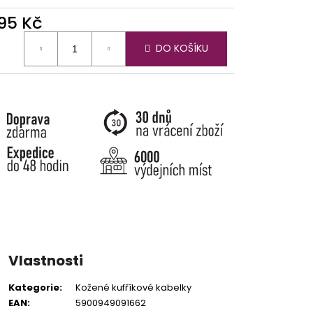
495 Kč
ná
DO KOŠÍKU
:
Vlastnosti
Kategorie
:
Kožené kufříkové kabelky
EAN
:
5900949091662