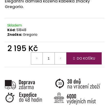
č
Elegantní dámská kožená kabelka značky
u
Gregorio.
j
e
m
Skladem
e
Kód:
51848
Značka:
Gregorio
2 195 Kč
Měrná
DO KOŠÍKU
cena: