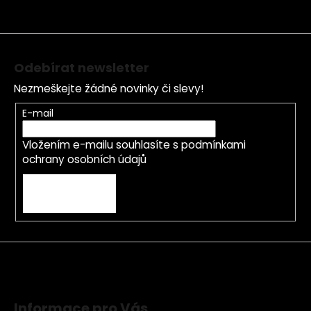
t
í
Odebírat newsletter
Nezmeškejte žádné novinky či slevy!
E-mail
Vložením e-mailu souhlasíte s
podmínkami
ochrany osobních údajů
PŘIHLÁSIT SE
Informace pro Vás