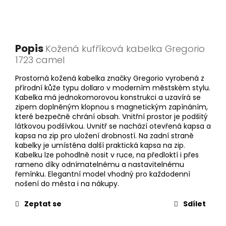
Popis
Kožená kufříková kabelka Gregorio
1723 camel
Prostorná kožená kabelka značky Gregorio vyrobená z
přírodní kůže typu dollaro v moderním městském stylu.
Kabelka má jednokomorovou konstrukci a uzavírá se
zipem doplněným klopnou s magnetickým zapínáním,
které bezpečně chrání obsah. Vnitřní prostor je podšitý
látkovou podšívkou. Uvnitř se nachází otevřená kapsa a
kapsa na zip pro uložení drobností. Na zadní straně
kabelky je umístěna další praktická kapsa na zip.
Kabelku lze pohodlně nosit v ruce, na předloktí i přes
rameno díky odnímatelnému a nastavitelnému
řemínku. Elegantní model vhodný pro každodenní
nošení do města i na nákupy.
Zeptat se
Sdílet