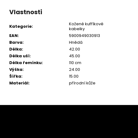
Vlastnosti
Kožené kufříkové
Kategorie
:
kabelky
EAN
:
5900949030913
Barva
:
Hnědá
Délka
:
42.00
Délka uší
:
45.00
Délka řemínku
:
110 cm
Výška
:
24.00
Šířka
:
15.00
Materiál
:
přírodní kůže
Z
á
p
a