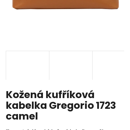
a
j
í
t
?
HLEDAT
Kožená kufříková
D
o
kabelka Gregorio 1723
p
o
camel
r
u