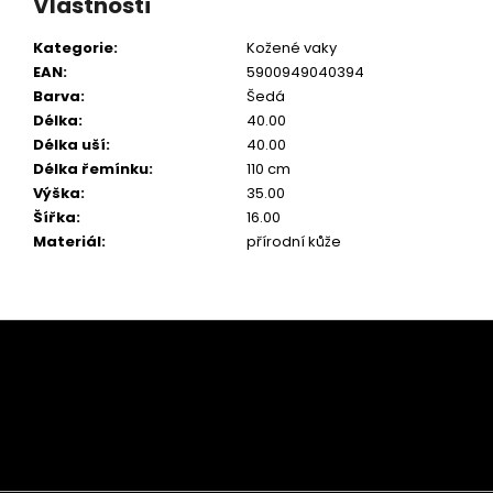
Vlastnosti
Kategorie
:
Kožené vaky
EAN
:
5900949040394
Barva
:
Šedá
Délka
:
40.00
Délka uší
:
40.00
Délka řemínku
:
110 cm
Výška
:
35.00
Šířka
:
16.00
Materiál
:
přírodní kůže
Z
á
p
a
t
í