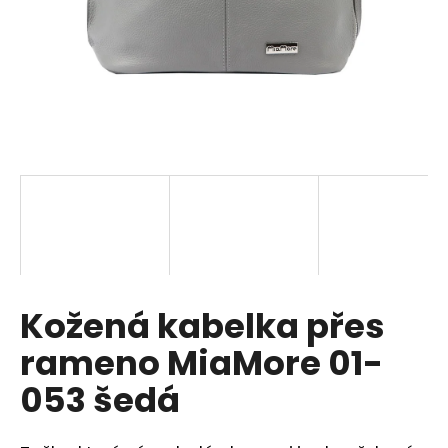
a
j
í
t
?
HLEDAT
Kožená kabelka přes
D
o
rameno MiaMore 01-
p
o
053 šedá
r
u