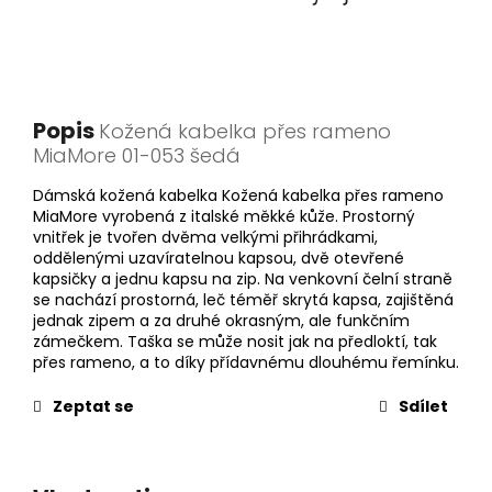
Popis
Kožená kabelka přes rameno
MiaMore 01-053 šedá
Dámská kožená kabelka Kožená kabelka přes rameno
MiaMore vyrobená z italské měkké kůže. Prostorný
vnitřek je tvořen dvěma velkými přihrádkami,
oddělenými uzavíratelnou kapsou, dvě otevřené
kapsičky a jednu kapsu na zip. Na venkovní čelní straně
se nachází prostorná, leč téměř skrytá kapsa, zajištěná
jednak zipem a za druhé okrasným, ale funkčním
zámečkem. Taška se může nosit jak na předloktí, tak
přes rameno, a to díky přídavnému dlouhému řemínku.
Zeptat se
Sdílet