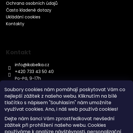
Ochrana osobních údajů
Často kladené dotazy
Ukládání cookies
Kontakty
Kontakt
info
@
ikabelka.cz
+420 733 43 50 40
Po-Pá, 9-17h
Soubory cookies nám pomáhají poskytovat Vám co
nejlepší zážitek z našeho webu. Kliknutím na bílé
tlačítko s nápisem "Souhlasím" nám umožníte
využívat cookies.
Ano, i náš web používá cookies!
Kontakt
Dejte nám šanci Vám zprostředkovat nevšední
Sitemap
zážitek při prohlížení našeho webu. Cookies
používáme k analýze návštěvnosti, personalizační
Doprava a Platba