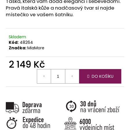
č
Taška, která vám dodá eleganci i sebevědomí.
u
Pravá italská kůže a nadčasový tvar si najde
j
místečko ve vašem šatníku.
e
m
e
Skladem
Kód:
48264
Značka:
MiaMore
2 149 Kč
Měrná
DO KOŠÍKU
cena: