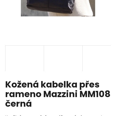
a
j
í
t
?
HLEDAT
Kožená kabelka přes
D
o
rameno Mazzini MM108
p
o
černá
r
u