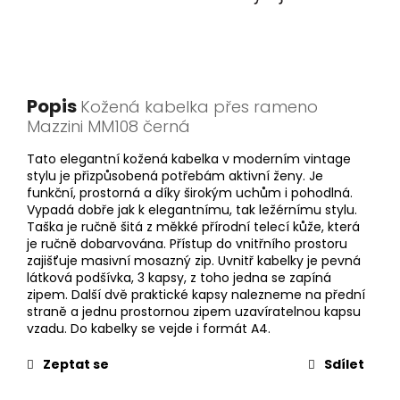
Popis
Kožená kabelka přes rameno
Mazzini MM108 černá
Tato elegantní kožená kabelka v moderním vintage
stylu je přizpůsobená potřebám aktivní ženy. Je
funkční, prostorná a díky širokým uchům i pohodlná.
Vypadá dobře jak k elegantnímu, tak ležérnímu stylu.
Taška je ručně šitá z měkké přírodní telecí kůže, která
je ručně dobarvována. Přístup do vnitřního prostoru
zajišťuje masivní mosazný zip. Uvnitř kabelky je pevná
látková podšívka, 3 kapsy, z toho jedna se zapíná
zipem. Další dvě praktické kapsy nalezneme na přední
straně a jednu prostornou zipem uzavíratelnou kapsu
vzadu. Do kabelky se vejde i formát A4.
Zeptat se
Sdílet