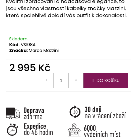
č
Kvalitní zpracování a nadčasová elegance, to
u
jsou všechno vlastností kabelky značky Mazzini,
j
která spolehlivě doladí vás outfit k dokonalosti.
e
m
e
Skladem
Kód:
VS108A
Značka:
Marco Mazzini
2 995 Kč
Měrná
DO KOŠÍKU
cena: