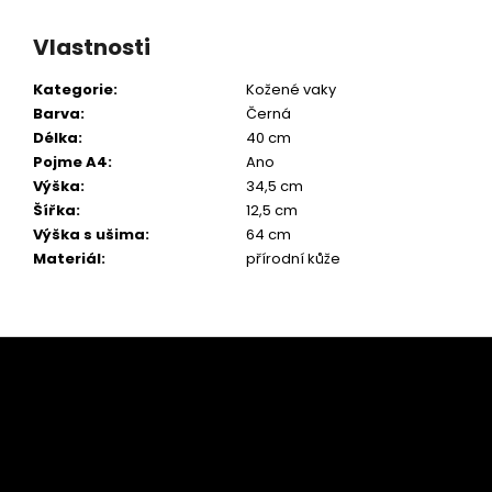
Vlastnosti
Kategorie
:
Kožené vaky
Barva
:
Černá
Délka
:
40 cm
Pojme A4
:
Ano
Výška
:
34,5 cm
Šířka
:
12,5 cm
Výška s ušima
:
64 cm
Materiál
:
přírodní kůže
Z
á
p
a
t