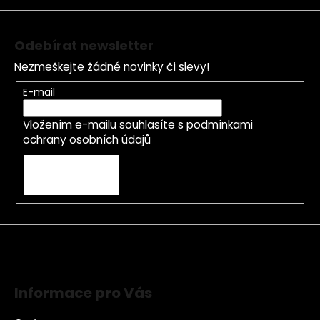
í
Odebírat newsletter
Nezmeškejte žádné novinky či slevy!
E-mail
Vložením e-mailu souhlasíte s
podmínkami
ochrany osobních údajů
PŘIHLÁSIT SE
Informace pro Vás