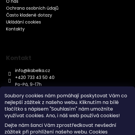
O nás
Ochrana osobních údajů
Často kladené dotazy
Ukládání cookies
Kontakty
Kontakt
info
@
ikabelka.cz
+420 733 43 50 40
Po-Pá, 9-17h
Soubory cookies nám pomáhají poskytovat Vám co
nejlepší zážitek z našeho webu. Kliknutím na bílé
tlačítko s nápisem "Souhlasím" nám umožníte
využívat cookies.
Ano, i náš web používá cookies!
Kontakt
Dejte nám šanci Vám zprostředkovat nevšední
Sitemap
zážitek při prohlížení našeho webu. Cookies