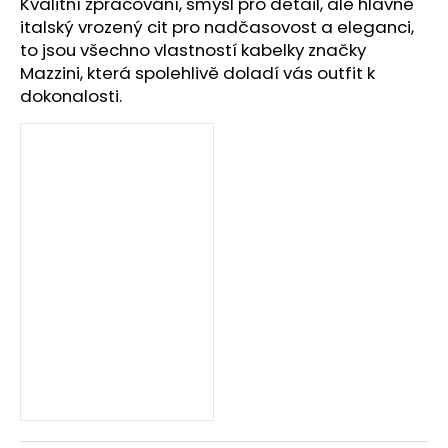
č
Kvalitní zpracování, smysl pro detail, ale hlavně
u
italský vrozený cit pro nadčasovost a eleganci,
j
to jsou všechno vlastností kabelky značky
e
Mazzini, která spolehlivě doladí vás outfit k
m
dokonalosti.
e