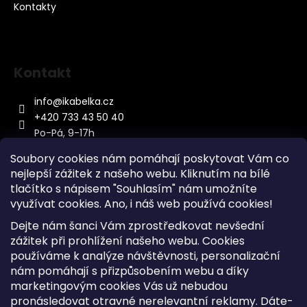
Kontakty
Kontakt
info
@
ikabelka.cz
+420 733 43 50 40
Po-Pá, 9-17h
Soubory cookies nám pomáhají poskytovat Vám co
nejlepší zážitek z našeho webu. Kliknutím na bílé
tlačítko s nápisem "Souhlasím" nám umožníte
využívat cookies.
Ano, i náš web používá cookies!
Kontakt
Dejte nám šanci Vám zprostředkovat nevšední
Sitemap
zážitek při prohlížení našeho webu. Cookies
používáme k analýze návštěvnosti, personalizační
Doprava a Platba
nám pomáhají s přizpůsobením webu a díky
Reklamace Zboží
marketingovým cookies Vás už nebudou
Obchodní podmínky
pronásledovat otravné nerelevantní reklamy. Dáte-