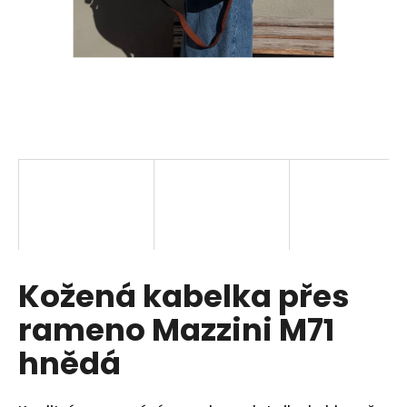
a
j
í
t
?
HLEDAT
Kožená kabelka přes
D
o
rameno Mazzini M71
p
o
hnědá
r
u