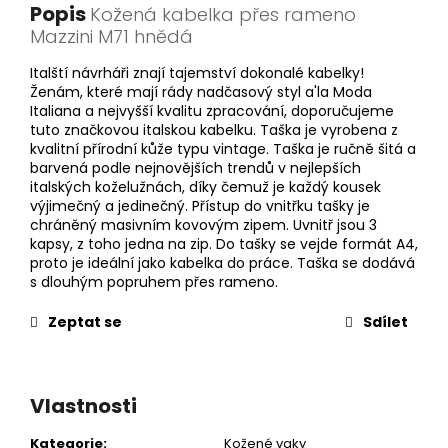
Popis
Kožená kabelka přes rameno
Mazzini M71 hnědá
Italští návrháři znají tajemství dokonalé kabelky!
Ženám, které mají rády nadčasový styl a'la Moda
Italiana a nejvyšší kvalitu zpracování, doporučujeme
tuto značkovou italskou kabelku. Taška je vyrobena z
kvalitní přírodní kůže typu vintage. Taška je ručně šitá a
barvená podle nejnovějších trendů v nejlepších
italských koželužnách, díky čemuž je každý kousek
výjimečný a jedinečný. Přístup do vnitřku tašky je
chráněný masivním kovovým zipem. Uvnitř jsou 3
kapsy, z toho jedna na zip. Do tašky se vejde formát A4,
proto je ideální jako kabelka do práce. Taška se dodává
s dlouhým popruhem přes rameno.
Zeptat se
Sdílet
Vlastnosti
Kategorie
:
Kožené vaky