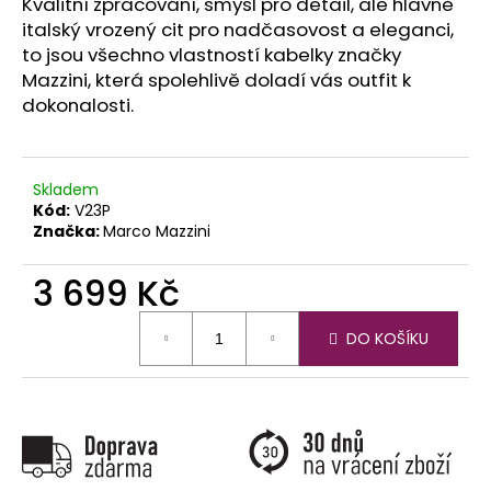
č
Kvalitní zpracování, smysl pro detail, ale hlavně
u
italský vrozený cit pro nadčasovost a eleganci,
j
to jsou všechno vlastností kabelky značky
e
Mazzini, která spolehlivě doladí vás outfit k
m
dokonalosti.
e
Skladem
Kód:
V23P
Značka:
Marco Mazzini
3 699 Kč
Měrná
DO KOŠÍKU
cena: