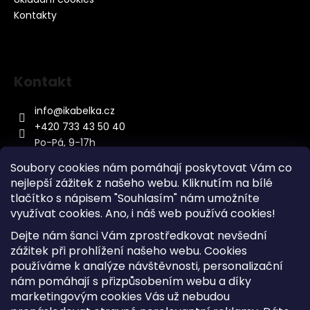
Kontakty
Kontakt
info
@
ikabelka.cz
+420 733 43 50 40
Po-Pá, 9-17h
Soubory cookies nám pomáhají poskytovat Vám co
nejlepší zážitek z našeho webu. Kliknutím na bílé
tlačítko s nápisem "Souhlasím" nám umožníte
využívat cookies.
Ano, i náš web používá cookies!
Kontakt
Dejte nám šanci Vám zprostředkovat nevšední
Sitemap
zážitek při prohlížení našeho webu. Cookies
používáme k analýze návštěvnosti, personalizační
Doprava a Platba
nám pomáhají s přizpůsobením webu a díky
Reklamace Zboží
marketingovým cookies Vás už nebudou
Obchodní podmínky