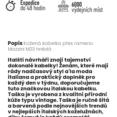
Popis
Kožená kabelka přes rameno
Mazzini M23 hnědá
Italští návrháři znají tajemství
dokonalé kabelky! Ženám, které mají
rády nadčasový styl a'la moda
italiana a praktický doplněk pro
každý den v týdnu, doporučujeme
tuto značkovou italskou kabelku.
Taška je vyrobena z kvalitní přírodní
kůže typu vintage. Taška je ručně šitá
a barvená podle nejnovějších trendů
v nejlepších italských koželužnách,