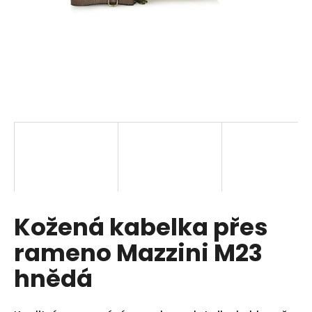
a
j
í
t
?
HLEDAT
Kožená kabelka přes
D
o
rameno Mazzini M23
p
o
hnědá
r
u