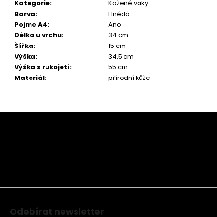
Kategorie
:
Kožené vaky
Barva
:
Hnědá
Pojme A4
:
Ano
Délka u vrchu
:
34 cm
Šířka
:
15 cm
Výška
:
34,5 cm
Výška s rukojetí
:
55 cm
Materiál
:
přírodní kůže
Z
á
p
a
t
í
Odebírat newsletter