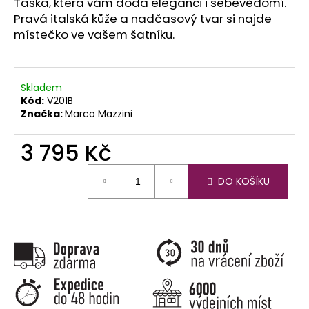
č
Taška, která vám dodá eleganci i sebevědomí.
u
Pravá italská kůže a nadčasový tvar si najde
j
místečko ve vašem šatníku.
e
m
e
Skladem
Kód:
V201B
Značka:
Marco Mazzini
3 795 Kč
Měrná
DO KOŠÍKU
cena: