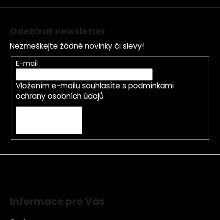
í
Odebírat newsletter
Nezmeškejte žádné novinky či slevy!
E-mail
Vložením e-mailu souhlasíte s
podmínkami
ochrany osobních údajů
PŘIHLÁSIT SE
Informace pro Vás