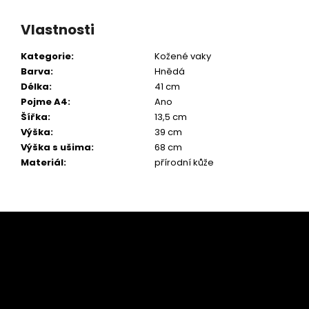
Vlastnosti
Kategorie
:
Kožené vaky
Barva
:
Hnědá
Délka
:
41 cm
Pojme A4
:
Ano
Šířka
:
13,5 cm
Výška
:
39 cm
Výška s ušima
:
68 cm
Materiál
:
přírodní kůže
Z
á
p
a
t