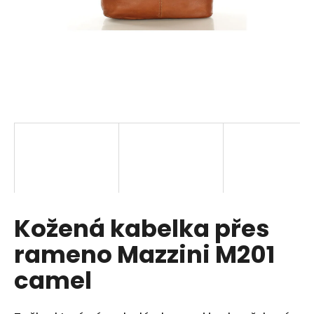
a
j
í
t
?
HLEDAT
Kožená kabelka přes
D
o
rameno Mazzini M201
p
o
camel
r
u