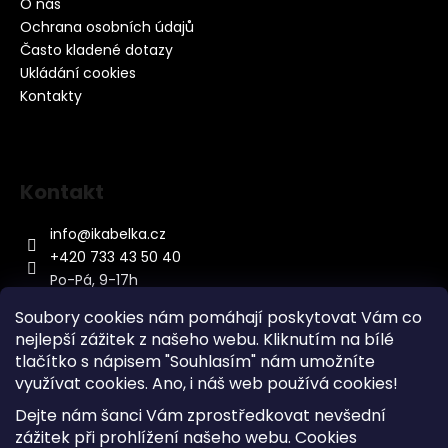
O nás
Ochrana osobních údajů
Často kladené dotazy
Ukládání cookies
Kontakty
Kontakt
info
@
ikabelka.cz
+420 733 43 50 40
Po-Pá, 9-17h
Soubory cookies nám pomáhají poskytovat Vám co
nejlepší zážitek z našeho webu. Kliknutím na bílé
tlačítko s nápisem "Souhlasím" nám umožníte
využívat cookies.
Ano, i náš web používá cookies!
Kontakt
Dejte nám šanci Vám zprostředkovat nevšední
Sitemap
zážitek při prohlížení našeho webu. Cookies