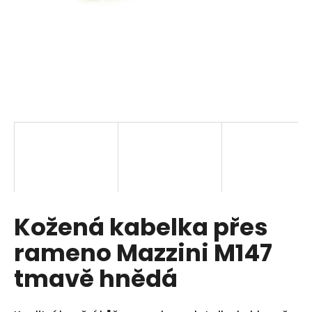
a
j
í
t
?
HLEDAT
Kožená kabelka přes
D
o
rameno Mazzini M147
p
o
tmavě hnědá
r
u