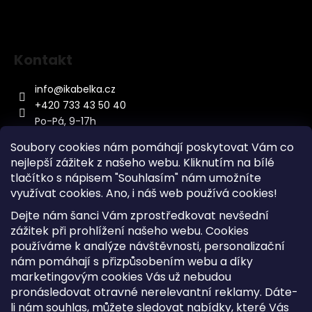
Kontakt
info
@
ikabelka.cz
+420 733 43 50 40
Po-Pá, 9-17h
Soubory cookies nám pomáhají poskytovat Vám co
nejlepší zážitek z našeho webu. Kliknutím na bílé
tlačítko s nápisem "Souhlasím" nám umožníte
využívat cookies.
Ano, i náš web používá cookies!
Kontakt
Dejte nám šanci Vám zprostředkovat nevšední
Sitemap
zážitek při prohlížení našeho webu. Cookies
používáme k analýze návštěvnosti, personalizační
Doprava a Platba
nám pomáhají s přizpůsobením webu a díky
Reklamace Zboží
marketingovým cookies Vás už nebudou
Obchodní podmínky
pronásledovat otravné nerelevantní reklamy. Dáte-
li nám souhlas, můžete sledovat nabídky, které Vás