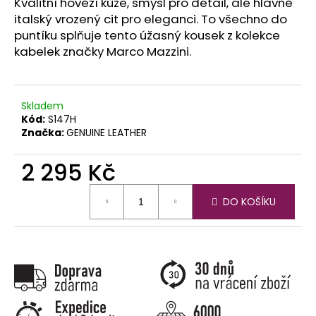
č
Kvalitní hovězí kůže, smysl pro detail, ale hlavně
u
italský vrozený cit pro eleganci. To všechno do
j
puntíku splňuje tento úžasný kousek z kolekce
e
kabelek značky Marco Mazzini.
m
e
Skladem
Kód:
S147H
Značka:
GENUINE LEATHER
2 295 Kč
Měrná
DO KOŠÍKU
cena: