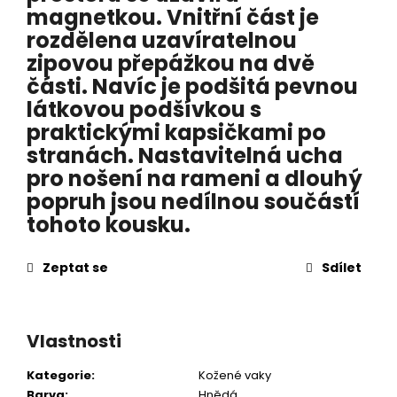
magnetkou. Vnitřní část je
rozdělena uzavíratelnou
zipovou přepážkou na dvě
části. Navíc je podšitá pevnou
látkovou podšívkou s
praktickými kapsičkami po
stranách. Nastavitelná ucha
pro nošení na rameni a dlouhý
popruh jsou nedílnou součástí
tohoto kousku.
Zeptat se
Sdílet
Vlastnosti
Kategorie
:
Kožené vaky
Barva
:
Hnědá