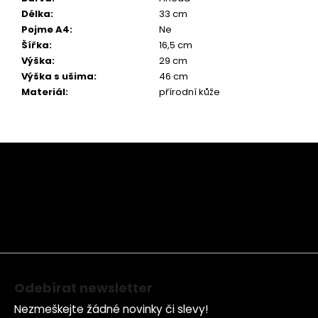
Délka
:
33 cm
Pojme A4
:
Ne
Šířka
:
16,5 cm
Výška
:
29 cm
Výška s ušima
:
46 cm
Materiál
:
přírodní kůže
Z
á
p
a
t
í
Odebírat newsletter
Nezmeškejte žádné novinky či slevy!