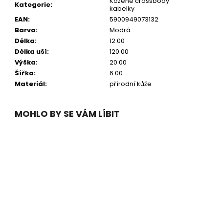
Kožené crossbody
Kategorie
:
kabelky
EAN
:
5900949073132
Barva
:
Modrá
Délka
:
12.00
Délka uší
:
120.00
Výška
:
20.00
Šířka
:
6.00
Materiál
:
přírodní kůže
MOHLO BY SE VÁM LÍBIT