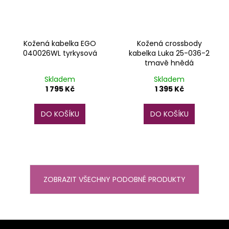
Kožená kabelka EGO
Kožená crossbody
040026WL tyrkysová
kabelka Luka 25-036-2
tmavě hnědá
Skladem
Skladem
1 795 Kč
1 395 Kč
DO KOŠÍKU
DO KOŠÍKU
ZOBRAZIT VŠECHNY PODOBNÉ PRODUKTY
Z