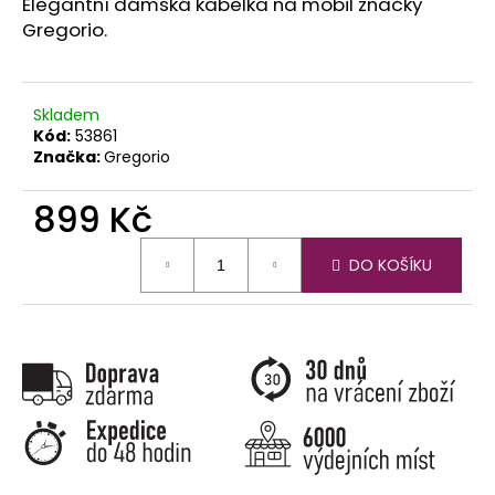
č
Elegantní dámská kabelka na mobil značky
u
Gregorio.
j
e
m
Skladem
e
Kód:
53861
Značka:
Gregorio
899 Kč
Měrná
DO KOŠÍKU
cena: