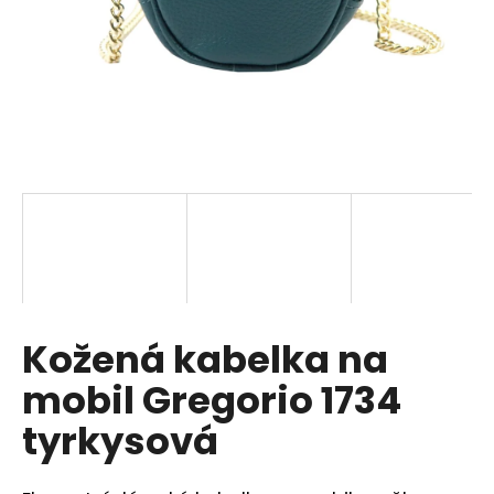
a
j
í
t
?
HLEDAT
Kožená kabelka na
D
o
mobil Gregorio 1734
p
o
tyrkysová
r
u