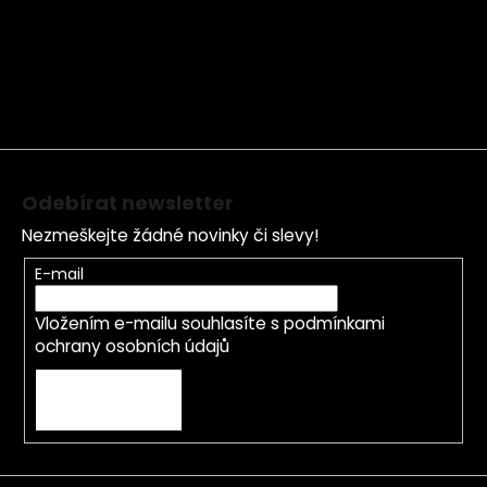
á
p
a
t
í
Odebírat newsletter
Nezmeškejte žádné novinky či slevy!
E-mail
Vložením e-mailu souhlasíte s
podmínkami
ochrany osobních údajů
PŘIHLÁSIT SE