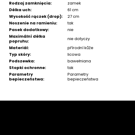
Rodzaj zamknięcia
:
zamek
Délka uch
:
61 cm
Wysokość rączek (drop)
:
27 cm
Noszenie na ramieniu
:
tak
Pasek dodatkowy
:
nie
Maximální délka
nie dotyczy
popruhu
:
Materiál
:
přírodní kůže
Typ skóry
:
licowa
Podszewka
:
bawełniana
Stopki ochronne
:
tak
Parametry
Parametry
bepieczeństwa
:
bepieczeństwa
Z
á
p
a