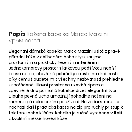
Popis
Kožená kabelka Marco Mazzini
vp5M černá
Elegantní dámská kabelka Marco Mazzini ušitá z pravé
přírodní kůže v oblíbeném hobo stylu zaujme
prostorným a prakticky řešeným interiérem.
Jednokomorový prostor s látkovou podšívkou nabízí
kapsu na zip, otevřené přihrádky i místo na drobnosti,
díky čemuž budete mít všechny nezbytnosti přehledně
uspořádané. Hlavní prostor se uzavírá zipem a
zpevněné dno pomáhá kabelce držet elegantní tvar.
Dlouhá pevná ucha umožňují pohodlné nošení na
rameni i při celodenním používání. Na zadní straně se
nachází další praktická kapsa na zip pro rychlý přístup k
telefonu nebo klíčům. Kabelka je ručně vyrobená v Itálii
z kvalitní měkké hovězí kůže.