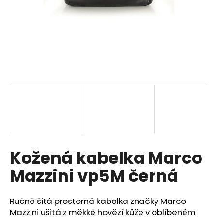
a
j
í
t
?
HLEDAT
Kožená kabelka Marco
D
o
Mazzini vp5M černá
p
o
r
Ručně šitá prostorná kabelka značky Marco
u
Mazzini ušitá z měkké hovězí kůže v oblíbeném