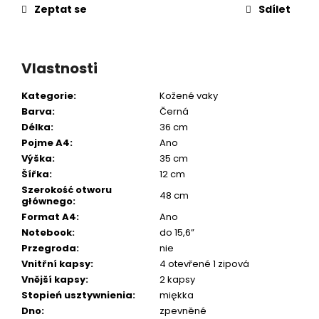
Zeptat se
Sdílet
Vlastnosti
Kategorie
:
Kožené vaky
Barva
:
Černá
Délka
:
36 cm
Pojme A4
:
Ano
Výška
:
35 cm
Šířka
:
12 cm
Szerokość otworu
48 cm
głównego
:
Format A4
:
Ano
Notebook
:
do 15,6”
Przegroda
:
nie
Vnitřní kapsy
:
4 otevřené 1 zipová
Vnější kapsy
:
2 kapsy
Stopień usztywnienia
:
miękka
Dno
:
zpevněné