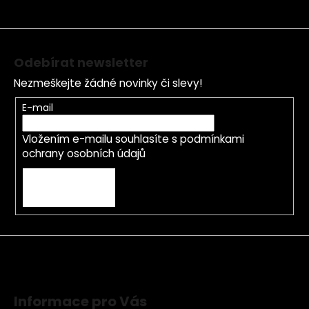
t
í
Odebírat newsletter
Nezmeškejte žádné novinky či slevy!
E-mail
Vložením e-mailu souhlasíte s
podmínkami
ochrany osobních údajů
PŘIHLÁSIT SE
Informace pro Vás