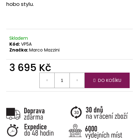
č
hobo stylu.
u
j
e
m
e
Skladem
Kód:
VP5A
Značka:
Marco Mazzini
3 695 Kč
Měrná
DO KOŠÍKU
cena: