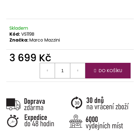
č
u
j
e
m
Skladem
e
Kód:
VS119B
Značka:
Marco Mazzini
3 699 Kč
Měrná
DO KOŠÍKU
cena: