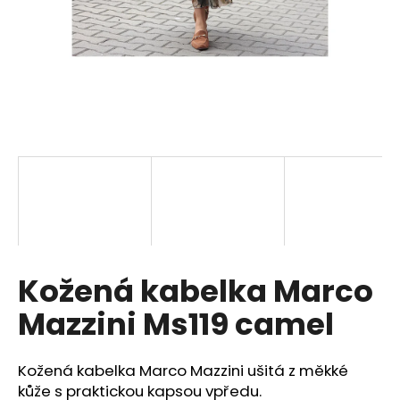
a
j
í
t
?
HLEDAT
Kožená kabelka Marco
D
o
Mazzini Ms119 camel
p
o
r
Kožená kabelka Marco Mazzini ušitá z měkké
u
kůže s praktickou kapsou vpředu.