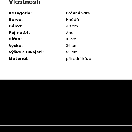
Vlastnosti
Kategorie
:
Kožené vaky
Barva
:
Hnědá
Délka
:
43 cm
Pojme A4
:
Ano
Šířka
:
10 cm
Výška
:
36 cm
Výška s rukojetí
:
59 cm
Materiál
:
přírodní kůže
Z
á
p
a
t
í