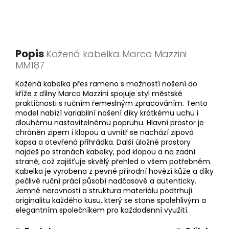
Popis
Kožená kabelka Marco Mazzini
MM187
Kožená kabelka přes rameno s možností nošení do
kříže z dílny Marco Mazzini spojuje styl městské
praktičnosti s ručním řemeslným zpracováním. Tento
model nabízí variabilní nošení díky krátkému uchu i
dlouhému nastavitelnému popruhu. Hlavní prostor je
chráněn zipem i klopou a uvnitř se nachází zipová
kapsa a otevřená přihrádka. Další úložné prostory
najdeš po stranách kabelky, pod klopou a na zadní
straně, což zajišťuje skvělý přehled o všem potřebném.
Kabelka je vyrobena z pevné přírodní hovězí kůže a díky
pečlivé ruční práci působí nadčasově a autenticky.
Jemné nerovnosti a struktura materiálu podtrhují
originalitu každého kusu, který se stane spolehlivým a
elegantním společníkem pro každodenní využití.