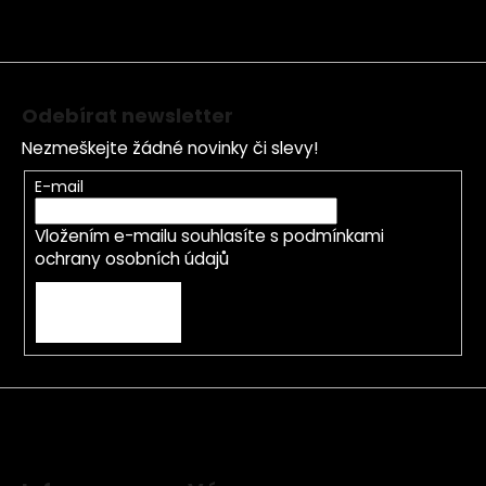
t
í
Odebírat newsletter
Nezmeškejte žádné novinky či slevy!
E-mail
Vložením e-mailu souhlasíte s
podmínkami
ochrany osobních údajů
PŘIHLÁSIT SE