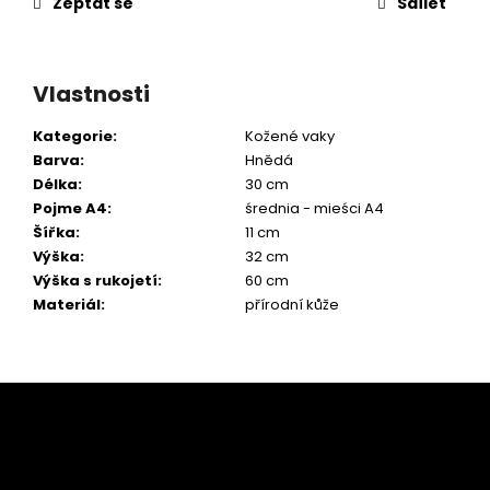
Zeptat se
Sdílet
Vlastnosti
Kategorie
:
Kožené vaky
Barva
:
Hnědá
Délka
:
30 cm
Pojme A4
:
średnia - mieści A4
Šířka
:
11 cm
Výška
:
32 cm
Výška s rukojetí
:
60 cm
Materiál
:
přírodní kůže
Z
á
p
a