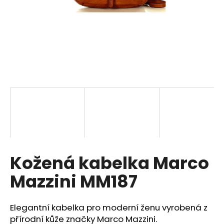
a
j
í
t
?
HLEDAT
Kožená kabelka Marco
D
o
Mazzini MM187
p
o
r
Elegantní kabelka pro moderní ženu vyrobená z
u
přírodní kůže značky Marco Mazzini.