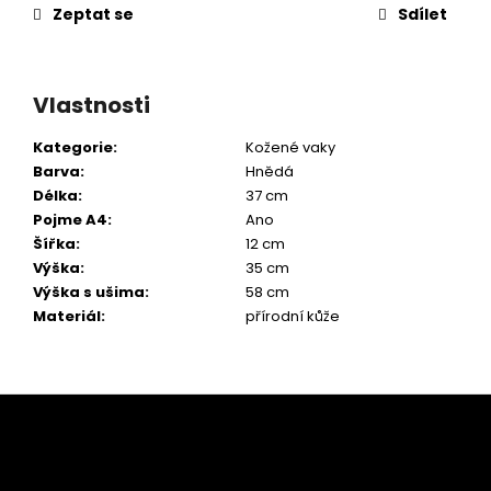
Zeptat se
Sdílet
Vlastnosti
Kategorie
:
Kožené vaky
Barva
:
Hnědá
Délka
:
37 cm
Pojme A4
:
Ano
Šířka
:
12 cm
Výška
:
35 cm
Výška s ušima
:
58 cm
Materiál
:
přírodní kůže
Z
á
p