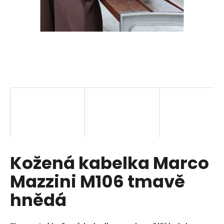
a
j
í
t
?
HLEDAT
Kožená kabelka Marco
D
o
Mazzini M106 tmavě
p
o
hnědá
r
u