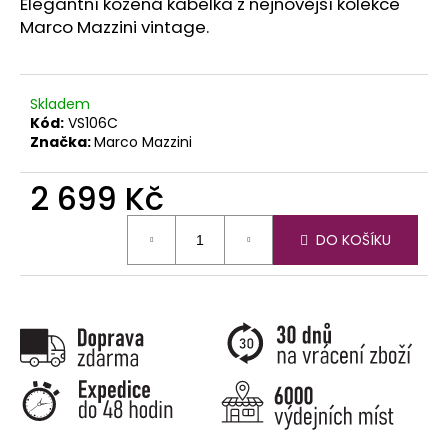
č
Elegantní kožená kabelka z nejnovější kolekce
u
Marco Mazzini vintage.
j
e
m
Skladem
e
Kód:
VS106C
Značka:
Marco Mazzini
2 699 Kč
Měrná
DO KOŠÍKU
cena: