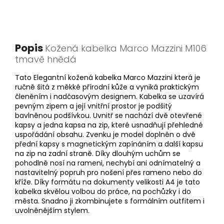
Popis
Kožená kabelka Marco Mazzini M106
tmavě hnědá
Tato Elegantní kožená kabelka Marco Mazzini která je
ručně šitá z měkké přírodní kůže a vyniká praktickým
členěním i nadčasovým designem. Kabelka se uzavírá
pevným zipem a její vnitřní prostor je podšitý
bavlněnou podšívkou. Uvnitř se nachází dvě otevřené
kapsy a jedna kapsa na zip, které usnadňují přehledné
uspořádání obsahu. Zvenku je model doplněn o dvě
přední kapsy s magnetickým zapínáním a další kapsu
na zip na zadní straně. Díky dlouhým uchům se
pohodlně nosí na rameni, nechybí ani odnímatelný a
nastavitelný popruh pro nošení přes rameno nebo do
kříže. Díky formátu na dokumenty velikosti A4 je tato
kabelka skvělou volbou do práce, na pochůzky i do
města. Snadno ji zkombinujete s formálním outfitem i
uvolněnějším stylem.