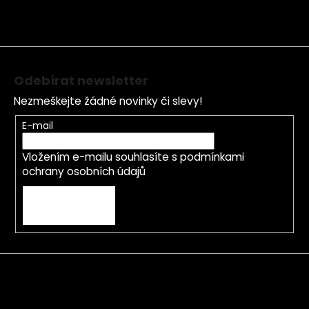
a
t
í
Odebírat newsletter
Nezmeškejte žádné novinky či slevy!
E-mail
Vložením e-mailu souhlasíte s
podmínkami
ochrany osobních údajů
PŘIHLÁSIT SE