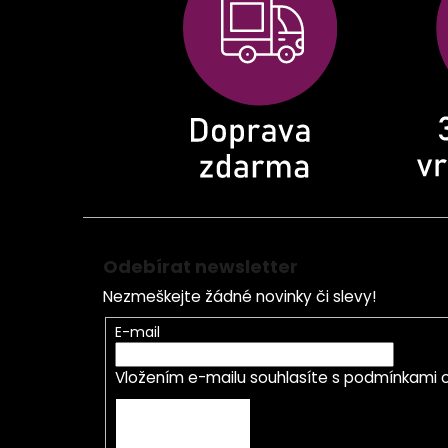
a
t
í
Odebírat newsletter
Nezmeškejte žádné novinky či slevy!
E-mail
Vložením e-mailu souhlasíte s
podmínkami o
PŘIHLÁSIT SE