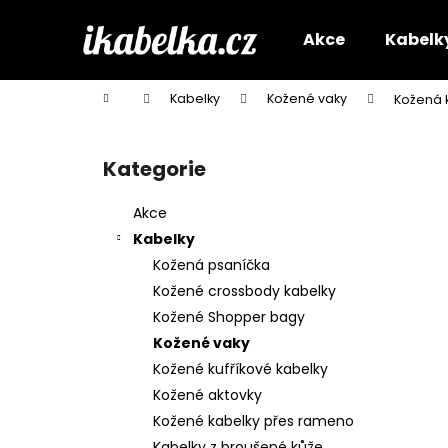
K
Přejít
na
o
Akce
Kabelk
obsah
Zpět
Zpět
š
do
do
í
Domů
Kabelky
Kožené vaky
Kožená 
k
obchodu
obchodu
P
o
Kategorie
Přeskočit
s
kategorie
t
Akce
r
Kabelky
a
Kožená psaníčka
n
Kožené crossbody kabelky
n
Kožené Shopper bagy
í
Kožené vaky
p
Kožené kufříkové kabelky
a
Kožené aktovky
n
Kožené kabelky přes rameno
e
Kabelky z broušené kůže