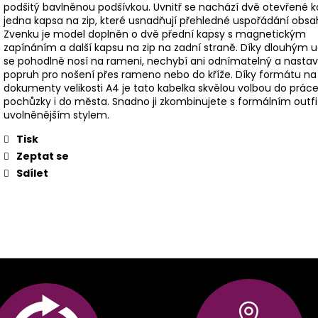
podšitý bavlněnou podšívkou. Uvnitř se nachází dvě otevřené k
jedna kapsa na zip, které usnadňují přehledné uspořádání obsa
Zvenku je model doplněn o dvě přední kapsy s magnetickým
zapínáním a další kapsu na zip na zadní straně. Díky dlouhým
se pohodlně nosí na rameni, nechybí ani odnímatelný a nastav
popruh pro nošení přes rameno nebo do kříže. Díky formátu na
dokumenty velikosti A4 je tato kabelka skvělou volbou do práce
pochůzky i do města. Snadno ji zkombinujete s formálním outfi
uvolněnějším stylem.
Tisk
Zeptat se
Sdílet