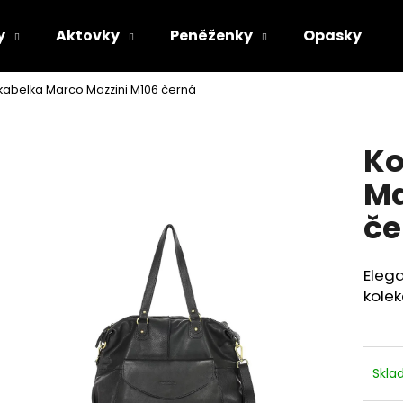
y
Aktovky
Peněženky
Opasky
kabelka Marco Mazzini M106 černá
Co potřebujete najít?
Ko
HLEDAT
Ma
če
Doporučujeme
Elega
kolek
Skl