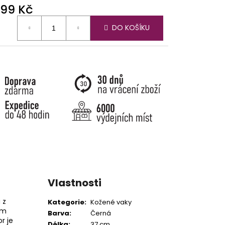
699 Kč
ná
DO KOŠÍKU
:
Vlastnosti
 z
Kategorie
:
Kožené vaky
ým
Barva
:
Černá
r je
Délka
:
37 cm