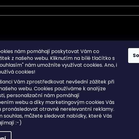
mace pro Vás
Informace pro Vás
ookies nám pomáhají poskytovat Vám co
S
žitek z našeho webu. Kliknutím na bílé tlačítko s
Sitemap
ouhlasím" nám umožníte využívat cookies.
Ano, i
a osobních údajů
Doprava a Platba
užívá cookies!
kladené dotazy
Reklamace Zboží
ní cookies
Postup vrácení zboží ve 30 
šanci Vám zprostředkovat nevšední zážitek při
lhůtě
ty
 našeho webu. Cookies používáme k analýze
Obchodní podmínky
ti, personalizační nám pomáhají
bením webu a díky marketingovým cookies Vás
 pronásledovat otravné nerelevantní reklamy.
m souhlas, můžete sledovat nabídky, které Vás
razena.
Upravit nastavení cookies
ímají :-)
ní