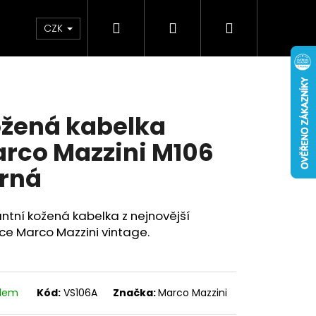
Hledat
Přihlášení
Nákupní
Doplňky
Novinky
CZK
košík
žená kabelka
rco Mazzini M106
rná
ntní kožená kabelka z nejnovější
ce Marco Mazzini vintage.
adem
Kód:
VS106A
Značka:
Marco Mazzini