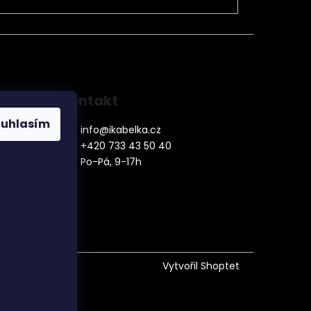
Kontakt
ouhlasím
info
@
ikabelka.cz
+420 733 43 50 40
Po-Pá, 9-17h
denní
Vytvořil Shoptet