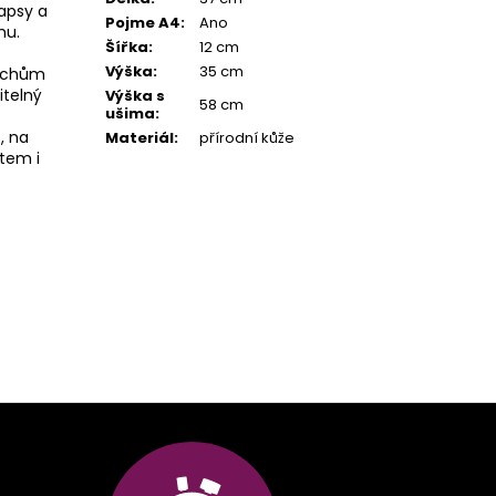
apsy a
Pojme A4
:
Ano
hu.
Šířka
:
12 cm
Výška
:
35 cm
 uchům
itelný
Výška s
58 cm
ušima
:
, na
Materiál
:
přírodní kůže
tem i