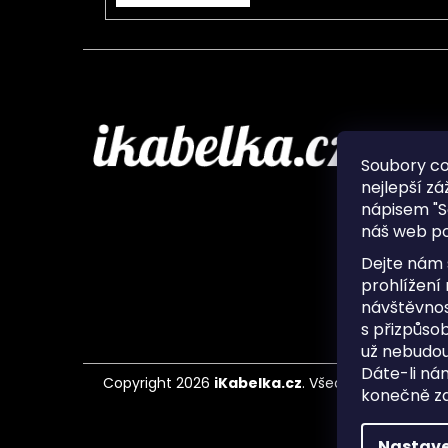
Infor
Soubory c
nejlepší zá
O nás
nápisem "S
Ochran
náš web po
Často 
Ukládá
Dejte nám 
Kontak
prohlížení
návštěvnos
s přizpůso
už nebudou
Dáte-li ná
Copyright 2026
iKabelka.cz
. Všechna práva vyh
konečně zaj
Nastave