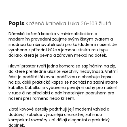
Popis
Kožená kabelka Luka 26-103 žlutá
Dámská kožená kabelka v minimalistickém a
moderním provedení zaujme svým čistým tvarem a
snadnou kombinovatelností pro každodenní nošení. Je
vyrobena z přírodní kůže s jemnou strukturou typu
dollaro, která je pevná a zároveň měkká na dotek.
Hlavní prostor tvoří jedna komora se zapínáním na zip,
do které přehledně uložíte všechny nezbytnosti. Vnitřní
část je podšitá látkovou podšívkou a obsahuje kapsu
na zip, další praktická kapsa se nachází na zadní straně
kabelky. Kabelka je vybavena pevnými uchy pro nošení
v ruce či na předloktí a odnímatelným popruhem pro
nošení přes rameno nebo křížem.
Zlaté kovové detaily podtrhují její moderní vzhled a
dodávají kabelce výraznější charakter, zatímco
kompaktní rozměry z ní dělají elegantní a praktický
doplněk.