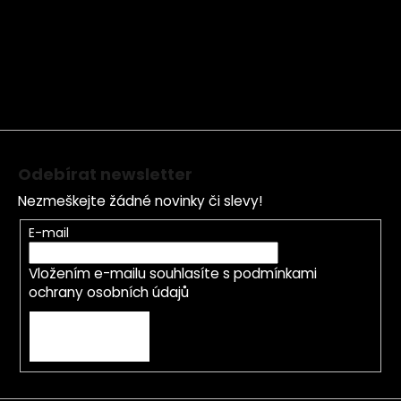
Z
á
p
a
t
í
Odebírat newsletter
Nezmeškejte žádné novinky či slevy!
E-mail
Vložením e-mailu souhlasíte s
podmínkami
ochrany osobních údajů
PŘIHLÁSIT SE