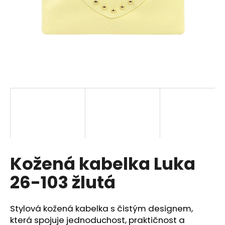
a
j
í
t
?
HLEDAT
Kožená kabelka Luka
D
o
26-103 žlutá
p
o
r
Stylová kožená kabelka s čistým designem,
u
která spojuje jednoduchost, praktičnost a