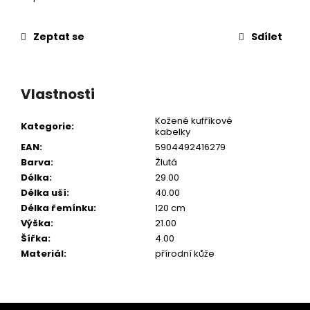
Zeptat se
Sdílet
Vlastnosti
Kožené kufříkové
Kategorie
:
kabelky
EAN
:
5904492416279
Barva
:
Žlutá
Délka
:
29.00
Délka uší
:
40.00
Délka řemínku
:
120 cm
Výška
:
21.00
Šířka
:
4.00
Materiál
:
přírodní kůže