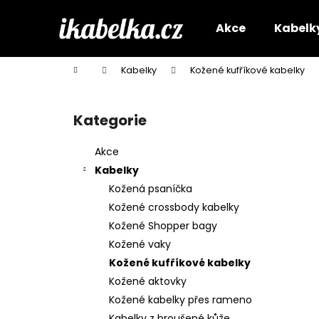
K
Přejít
na
o
Akce
Kabelk
obsah
Zpět
Zpět
š
do
do
í
Domů
Kabelky
Kožené kufříkové kabelky
k
obchodu
obchodu
P
o
Kategorie
Přeskočit
s
kategorie
t
Akce
r
Kabelky
a
Kožená psaníčka
n
Kožené crossbody kabelky
n
Kožené Shopper bagy
í
Kožené vaky
p
Kožené kufříkové kabelky
a
Kožené aktovky
n
Kožené kabelky přes rameno
e
Kabelky z broušené kůže