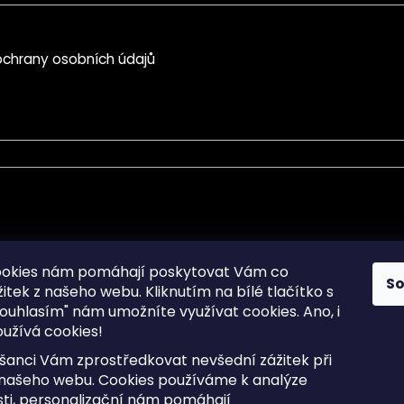
chrany osobních údajů
mace pro Vás
Informace pro Vás
ookies nám pomáhají poskytovat Vám co
S
žitek z našeho webu. Kliknutím na bílé tlačítko s
Sitemap
ouhlasím" nám umožníte využívat cookies.
Ano, i
a osobních údajů
Doprava a Platba
užívá cookies!
kladené dotazy
Reklamace Zboží
ní cookies
Postup vrácení zboží ve 30 
šanci Vám zprostředkovat nevšední zážitek při
lhůtě
ty
 našeho webu. Cookies používáme k analýze
Obchodní podmínky
ti, personalizační nám pomáhají