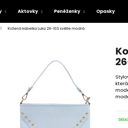
y
Aktovky
Peněženky
Opasky
Kožená kabelka Luka 26-103 světle modrá
Co potřebujete najít?
Ko
HLEDAT
26
Styl
Doporučujeme
která
mode
mode
Skl