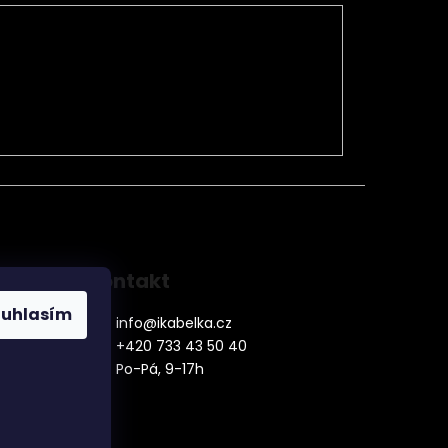
Kontakt
ouhlasím
info
@
ikabelka.cz
+420 733 43 50 40
Po-Pá, 9-17h
denní