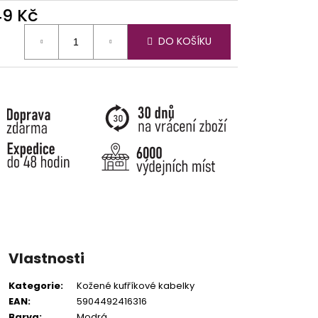
49 Kč
ná
DO KOŠÍKU
:
Vlastnosti
Kategorie
:
Kožené kufříkové kabelky
EAN
:
5904492416316
Barva
:
Modrá