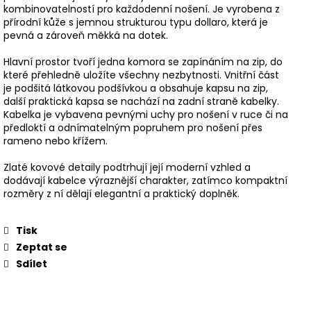
kombinovatelností pro každodenní nošení. Je vyrobena z
přírodní kůže s jemnou strukturou typu dollaro, která je
pevná a zároveň měkká na dotek.
Hlavní prostor tvoří jedna komora se zapínáním na zip, do
které přehledně uložíte všechny nezbytnosti. Vnitřní část
je podšitá látkovou podšívkou a obsahuje kapsu na zip,
další praktická kapsa se nachází na zadní straně kabelky.
Kabelka je vybavena pevnými uchy pro nošení v ruce či na
předloktí a odnímatelným popruhem pro nošení přes
rameno nebo křížem.
Zlaté kovové detaily podtrhují její moderní vzhled a
dodávají kabelce výraznější charakter, zatímco kompaktní
rozměry z ní dělají elegantní a praktický doplněk.
Tisk
Zeptat se
Sdílet