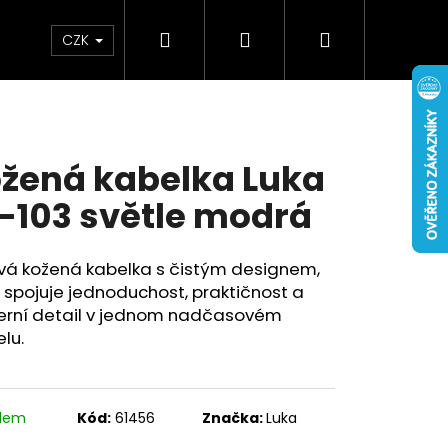
Hledat
Přihlášení
Nákupní
Doplňky
Novinky
CZK
košík
žená kabelka Luka
-103 světle modrá
ová kožená kabelka s čistým designem,
 spojuje jednoduchost, praktičnost a
rní detail v jednom nadčasovém
lu.
adem
Kód:
61456
Značka:
Luka