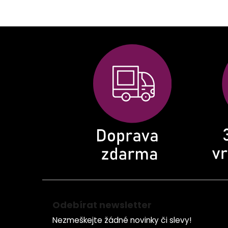
Z
á
p
a
t
í
Odebírat newsletter
Nezmeškejte žádné novinky či slevy!