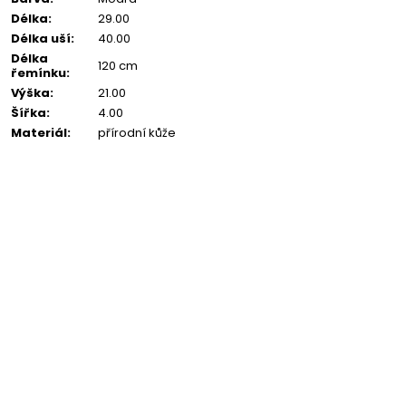
Délka
:
29.00
Délka uší
:
40.00
Délka
120 cm
řemínku
:
Výška
:
21.00
Šířka
:
4.00
Materiál
:
přírodní kůže