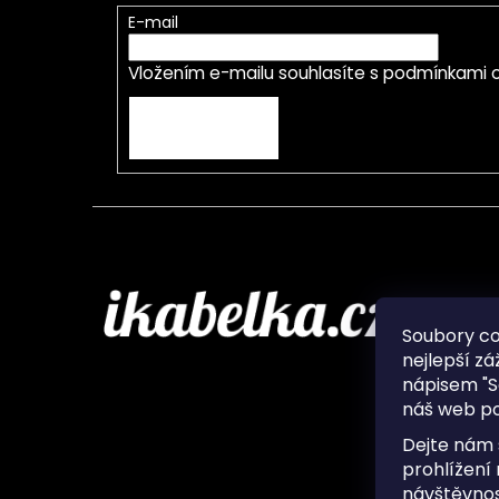
E-mail
Vložením e-mailu souhlasíte s
podmínkami o
PŘIHLÁSIT SE
Infor
Soubory c
nejlepší zá
O nás
nápisem "S
Ochran
náš web po
Často 
Ukládá
Dejte nám 
Kontak
prohlížení
návštěvnos