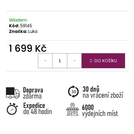
č
u
j
e
Skladem
Kód:
59145
m
Značka:
Luka
e
1 699 Kč
Měrná
DO KOŠÍKU
cena: