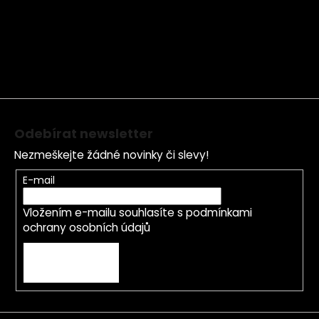
á
p
a
t
í
Odebírat newsletter
Nezmeškejte žádné novinky či slevy!
E-mail
Vložením e-mailu souhlasíte s
podmínkami
ochrany osobních údajů
PŘIHLÁSIT SE