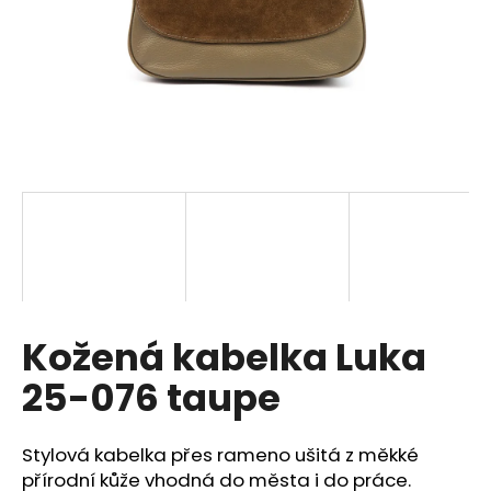
a
j
í
t
?
HLEDAT
Kožená kabelka Luka
D
o
25-076 taupe
p
o
r
Stylová kabelka přes rameno ušitá z měkké
u
přírodní kůže vhodná do města i do práce.