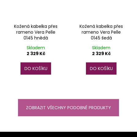
Kožená kabelka přes
Kožená kabelka přes
rameno Vera Pelle
rameno Vera Pelle
0145 hnědá
0145 šedá
Skladem
Skladem
2 329 Kč
2 329 Kč
DO KOŠÍKU
DO KOŠÍKU
ZOBRAZIT VŠECHNY PODOBNÉ PRODUKTY
Z