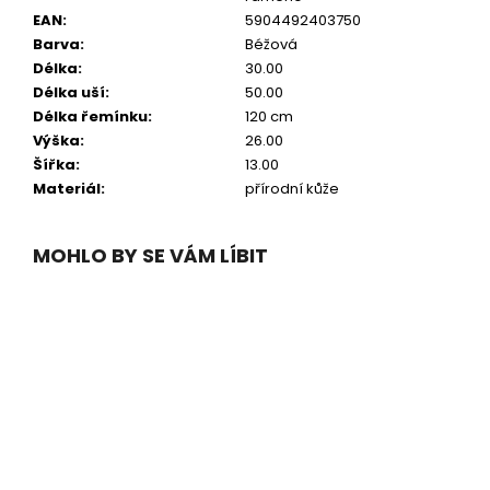
EAN
:
5904492403750
Barva
:
Béžová
Délka
:
30.00
Délka uší
:
50.00
Délka řemínku
:
120 cm
Výška
:
26.00
Šířka
:
13.00
Materiál
:
přírodní kůže
MOHLO BY SE VÁM LÍBIT