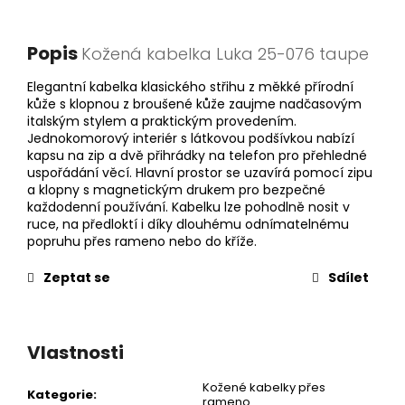
Popis
Kožená kabelka Luka 25-076 taupe
Elegantní kabelka klasického střihu z měkké přírodní
kůže s klopnou z broušené kůže zaujme nadčasovým
italským stylem a praktickým provedením.
Jednokomorový interiér s látkovou podšívkou nabízí
kapsu na zip a dvě přihrádky na telefon pro přehledné
uspořádání věcí. Hlavní prostor se uzavírá pomocí zipu
a klopny s magnetickým drukem pro bezpečné
každodenní používání. Kabelku lze pohodlně nosit v
ruce, na předloktí i díky dlouhému odnímatelnému
popruhu přes rameno nebo do kříže.
Zeptat se
Sdílet
Vlastnosti
Kožené kabelky přes
Kategorie
:
rameno